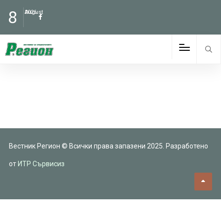
8
August
2026
Вестник Регион © Всички права запазени 2025. Разработено
от
ИТР Сървисиз