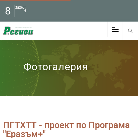
8
Август
2026
Фотогалерия
ПГТХТТ - проект по Програма
"Еразъм+"