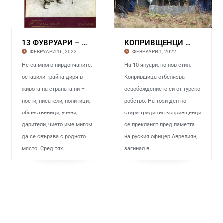
13 ФУВРУАРИ – 167 ГОДИНИ ОТ РОЖДЕНИЕТО НА ПИС
КОПРИВЩЕНЦИ Положиха цветя на паметника на
ФЕВРУАРИ 16, 2022
ФЕВРУАРИ 1, 2022
Не са много пирдопчаните,
На 10 януари, по нов стил,
оставили трайна диря в
Копривщица отбелязва
живота на страната ни –
освобождението си от турско
поети, писатели, политици,
робство. На този ден по
общественици, учени,
стара традиция копривщенци
дарители, чието име мигом
се прекланят пред паметта
да се свързва с родното
на руския офицер Аврелиян,
място. Сред тях.
загинал в.