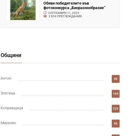
Обяви победителите във
фотоконкурса „Биоразнообразие“
СЕПТЕМВРИ 11, 2020
2 854 ПРЕГЛЕЖДАНИЯ
Общини
Антон
48
Златица
103
Копривщица
225
Мирково
96