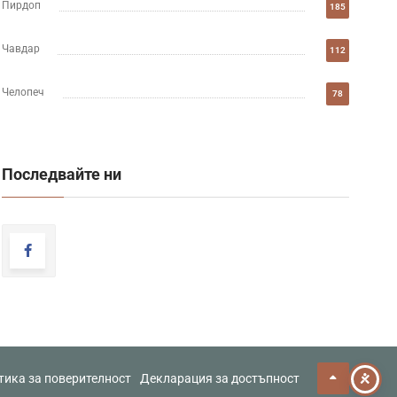
Пирдоп
185
Чавдар
112
Челопеч
78
Последвайте ни
тика за поверителност
Декларация за достъпност