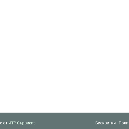
но от
ИТР Сървисиз
Бисквитки
Поли