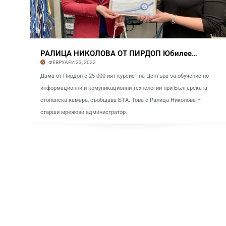
РАЛИЦА НИКОЛОВА ОТ ПИРДОП Юбилеен курсист в
ФЕВРУАРИ 23, 2022
Дама от Пирдоп е 25 000-ият курсист на Центъра за обучение по
информационни и комуникационни технологии при Българската
стопанска камара, съобщава БТА. Това е Ралица Николова –
старши мрежови администратор.