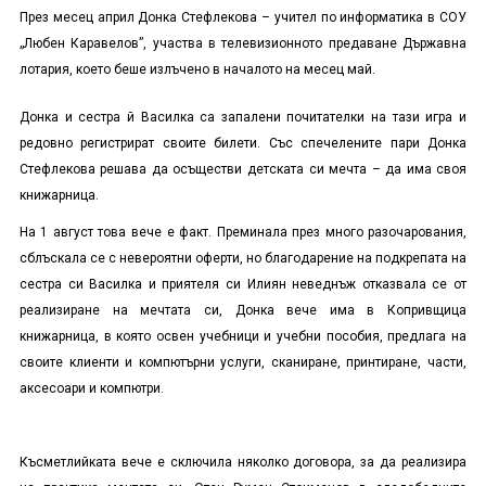
През месец април Донка Стефлекова – учител по информатика в СОУ
„Любен Каравелов”, участва в телевизионното предаване Държавна
лотария, което беше излъчено в началото на месец май.
Донка и сестра й Василка са запалени почитателки на тази игра и
редовно регистрират своите билети. Със спечелените пари Донка
Стефлекова решава да осъществи детската си мечта – да има своя
книжарница.
На 1 август това вече е факт. Преминала през много разочарования,
сблъскала се с невероятни оферти, но благодарение на подкрепата на
сестра си Василка и приятеля си Илиян неведнъж отказвала се от
реализиране на мечтата си, Донка вече има в Копривщица
книжарница, в която освен учебници и учебни пособия, предлага на
своите клиенти и компютърни услуги, сканиране, принтиране, части,
аксесоари и компютри.
Късметлийката вече е сключила няколко договора, за да реализира