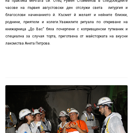
на практика мечтата си. Отец Румен Стоименов в следобедните
часове на първия августовски ден отслужи света литургия и
благослови начинанието й. Късмет й желаят и нейните близки,
роднини, приятели и колеги.
Уважилите ритуала по откриване на
книжарница „До Вас” бяха почерпени с копривщенски тутманик и
специална за случая торта, приготвена от майсторката на вкусни
лакомства Анета Петрова.