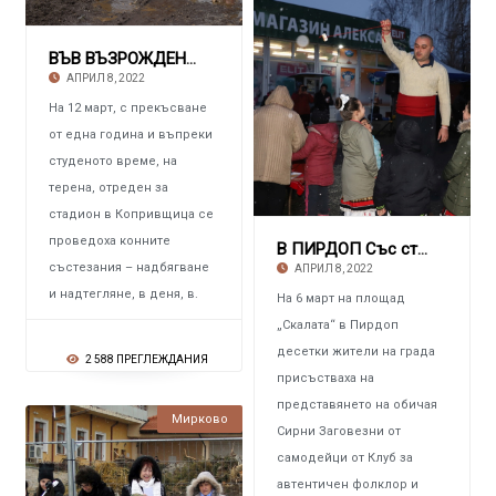
ВЪВ ВЪЗРОЖДЕНСКИЯ ГРАД КОПРИВЩИЦА Голям праз
АПРИЛ 8, 2022
На 12 март, с прекъсване
от една година и въпреки
студеното време, на
терена, отреден за
стадион в Копривщица се
проведоха конните
В ПИРДОП Със стар обичай начало на Великия п
състезания – надбягване
АПРИЛ 8, 2022
и надтегляне, в деня, в.
На 6 март на площад
„Скалата“ в Пирдоп
десетки жители на града
2 588 ПРЕГЛЕЖДАНИЯ
присъстваха на
представянето на обичая
Мирково
Сирни Заговезни от
самодейци от Клуб за
автентичен фолклор и