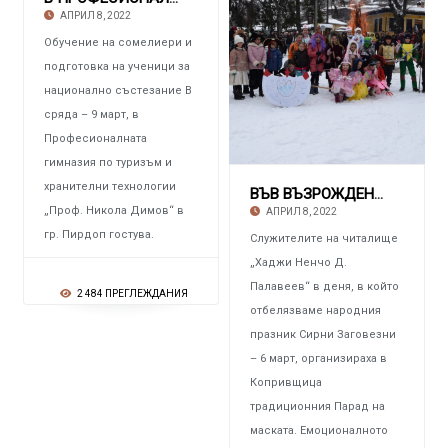
АПРИЛ 8, 2022
Обучение на сомелиери и
подготовка на ученици за
национално състезание В
сряда – 9 март, в
Професионалната
гимназия по туризъм и
хранителни технологии
ВЪВ ВЪЗРОЖДЕНСКИЯ ГРАД Парад на маската на и
„Проф. Никола Димов“ в
АПРИЛ 8, 2022
гр. Пирдоп гостува.
Служителите на читалище
„Хаджи Ненчо Д.
Палавеев“ в деня, в който
2 484 ПРЕГЛЕЖДАНИЯ
отбелязваме народния
празник Сирни Заговезни
– 6 март, организираха в
Копривщица
традиционния Парад на
маската. Емоционалното