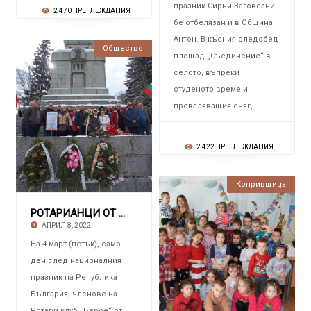
празник Сирни Заговезни
2 470 ПРЕГЛЕЖДАНИЯ
бе отбелязан и в Община
Антон. В късния следобед
Общество
площад „Съединение“ в
селото, въпреки
студеното време и
преваляващия сняг,.
2 422 ПРЕГЛЕЖДАНИЯ
Копривщица
РОТАРИАНЦИ ОТ СТАРА ЗАГОРА Посетиха Копривщ
АПРИЛ 8, 2022
На 4 март (петък), само
ден след националния
празник на Република
България, членове на
Ротари клуб „Берое“ от