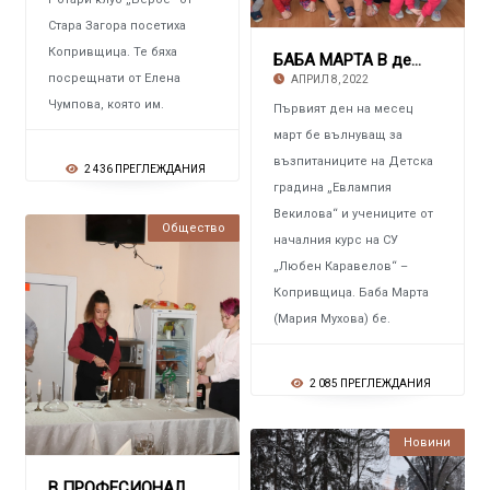
Стара Загора посетиха
Копривщица. Те бяха
БАБА МАРТА В детската градина и в училището
посрещнати от Елена
АПРИЛ 8, 2022
Чумпова, която им.
Първият ден на месец
март бе вълнуващ за
възпитаниците на Детска
2 436 ПРЕГЛЕЖДАНИЯ
градина „Евлампия
Векилова“ и учениците от
Общество
Новини
началния курс на СУ
„Любен Каравелов“ –
Копривщица. Баба Марта
(Мария Мухова) бе.
2 085 ПРЕГЛЕЖДАНИЯ
Новини
Култура
В ПРОФЕСИОНАЛНАТА ГИМНАЗИЯ ОП ТУРИЗЪМ И ХРАНИ