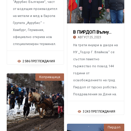
“Аурубис България”, част
от водещия производител
на метали и мед в Европа
Групата „Аурубис“ –
Хамбург, Германия,
В ПИРДОП Вълнуващи слова и стихове за Деня н
официално откриха нов
АВГУСТ 25, 2023
специализиран терминал.
На трети януари в двора на
НУ „Тодор Г. Влайков“ се
състоя паметно
2 586 ПРЕГЛЕЖДАНИЯ
тържество по повод 144
години от
Копривщица
освобождението на град
Пирдоп от турско робство.
Поздравления за Деня на.
3 243 ПРЕГЛЕЖДАНИЯ
Пирдоп