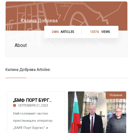
Калина Добрева
2686
ARTICLES
13376
VIEWS
About
Калина Добрева Articles:
Новини
Култура
„БМФ ПОРТ БУРГАС” И „АУРУБИС БЪЛГАРИЯ” Откри
СЕПТЕМВРИ 21, 2023
Най-големият частен
пристанищен оператор
„БМФ Порт Бургас” и