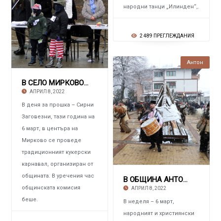
народни танци „Илинден“,.
2 489 ПРЕГЛЕЖДАНИЯ
Антон
В СЕЛО МИРКОВО На карнавал казаха „Чао!“ на
АПРИЛ 8, 2022
В деня за прошка – Сирни
Заговезни, тази година на
6 март, в центъра на
Мирково се проведе
традиционният кукерски
карнавал, организиран от
общината. В уречения час
В ОБЩИНА АНТОН Голям огън и кукери на Сирни
общинската комисия
АПРИЛ 8, 2022
беше.
В неделя – 6 март,
народният и християнски