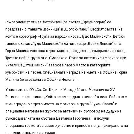
Ръководеният от нея Детски танцов състав „Средногорче” се
представи с танците „Войници” и „Шопски танц”. Вторият състав, на
който е хореограф –Група за народни хора „Лудо Малинско” и Детски
танцов състав „Лудо Малинско” към читалище „Васил Левски” от с.
Горна Малина извоюва първо място в раздела за хумористичен танц.
Третата нейна група от с. Смолско е Група за автентичен фолклор при
читалище „Отец Паисий” завоюва първо място в категорията
хумористична песен. Специалната награда на кмета на Община Горна
Малина бе отредена за Община Челопеч.
Участието на ОУ „Св. Св. Кирил и Методий” от с. Челопеч на XV
Регионален фестивал „Който се смее, дълго живее“ в село Байлово е
възнаградено с трето място на фолклорна група “Лукан Савов” и
специална награда на журито за автентичен съпровод на дудук на
ръководителката на състава Цветанка Георгиева. Тя получи
специална грамота за своето участие и принос в популяризирането на
народните традиции и хумор.