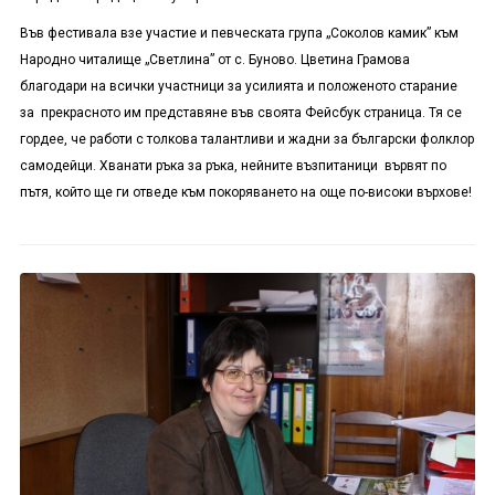
Във фестивала взе участие и певческата група „Соколов камик” към
Народно читалище „Светлина” от с. Буново. Цветина Грамова
благодари на всички участници за усилията и положеното старание
за прекрасното им представяне във своята Фейсбук страница. Тя се
гордее, че работи с толкова талантливи и жадни за български фолклор
самодейци. Хванати ръка за ръка, нейните възпитаници вървят по
пътя, който ще ги отведе към покоряването на още по-високи върхове!