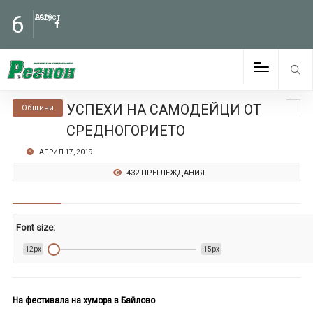
6
Август
2026
УСПЕХИ НА САМОДЕЙЦИ ОТ
Общини
СРЕДНОГОРИЕТО
АПРИЛ 17, 2019
432 ПРЕГЛЕЖДАНИЯ
Font size:
12px
15px
На фестивала на хумора в Байлово