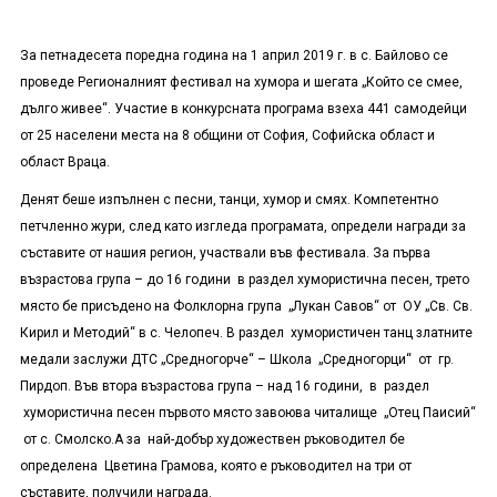
За петнадесета поредна година на 1 април 2019 г. в с. Байлово се
проведе Регионалният фестивал на хумора и шегата „Който се смее,
дълго живее“. Участие в конкурсната програма взеха 441 самодейци
от 25 населени места на 8 общини от София, Софийска област и
област Враца.
Денят беше изпълнен с песни, танци, хумор и смях. Компетентно
петчленно жури, след като изгледа програмата, определи награди за
съставите от нашия регион, участвали във фестивала. За първа
възрастова група – до 16 години в раздел хумористична песен, трето
място бе присъдено на Фолклорна група „Лукан Савов“ от ОУ „Св. Св.
Кирил и Методий“ в с. Челопеч. В раздел хумористичен танц златните
медали заслужи ДТС „Средногорче“ – Школа „Средногорци“ от гр.
Пирдоп. Във втора възрастова група – над 16 години, в раздел
хумористична песен първото място завоюва читалище „Отец Паисий“
от с. Смолско.А за най-добър художествен ръководител бе
определена Цветина Грамова, която е ръководител на три от
съставите, получили награда.