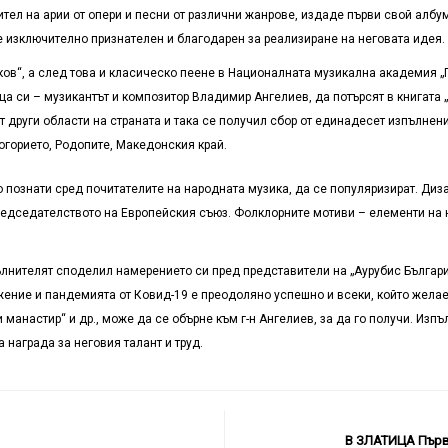
ел на арии от опери и песни от различни жанрове, издаде първи свой албум
е изключително признателен и благодарен за реализиране на неговата идея.
“, а след това и класическо пеене в Националната музикална академия „Па
ща си – музикантът и композитор Владимир Ангелиев, да потърсят в книгата 
т други области на страната и така се получил сбор от единадесет изпълнен
огорието, Родопите, Македонския край.
о познати сред почитателите на народната музика, да се популяризират. Диз
 председателството на Европейския съюз. Фолклорните мотиви – елементи на
ълнителят споделил намерението си пред представители на „Аурубис Българ
ение и пандемията от Ковид-19 е преодоляно успешно и всеки, който желае 
 манастир“ и др., може да се обърне към г-н Ангелиев, за да го получи. Изпъ
на награда за неговия талант и труд.
В ЗЛАТИЦА Първ