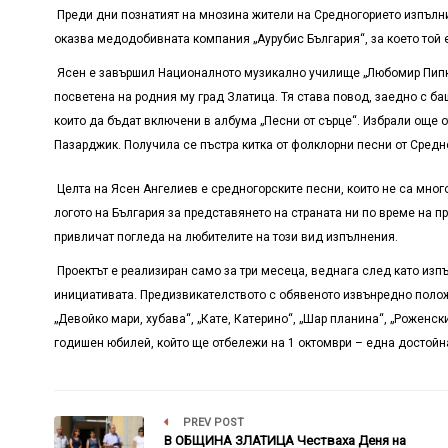
Преди дни познатият на мнозина жители на Средногорието изпълнит
оказва медодобивната компания „Аурубис България“, за което той 
Ясен е завършил Националното музикално училище „Любомир Пипков
посветена на родния му град Златица. Тя става повод, заедно с ба
които да бъдат включени в албума „Песни от сърце“. Избрали още о
Пазарджик. Получила се пъстра китка от фолклорни песни от Средн
Целта на Ясен Ангелиев е средногорските песни, които не са мног
логото на България за представянето на страната ни по време на
привличат погледа на любителите на този вид изпълнения.
Проектът е реализиран само за три месеца, веднага след като изп
инициативата. Предизвикателството с обявеното извънредно полож
„Девойко мари, хубава“, „Кате, Катерино“, „Шар планина“, „Роженски
годишен юбилей, който ще отбележи на 1 октомври – една достой
PREV POST
В ОБЩИНА ЗЛАТИЦА Честваха Деня на