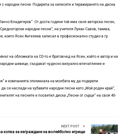
 с народни песни. Подкрепа за записите и тиражирането на диска
нчо Владигеров“. От доста години той има своя авторска песен,
„Средногорски народни песни“, на учителя Лукан Савов, такива,
ия, които Ясен Ангелиев записал в професионално студио в гр.
айнът на обложката на
CD
-то е братовчед на Ясен, който е автор и на
 народни шевици, създават чудесно визуално впечатление и
ия“ и компанията откликнала на молбата му да подкрепи
да се наслади на хубавите народни песни като „Мой роден край“,
лнителят на песните е посветил диска „Песни от сърце“ на своя 40-
NEXT POST
а копка за изграждане на волейболно игрище