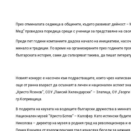
През отминалата седмица в общините, където развиват дейност – 
Мед” проведоха поредица срещи с ученици за представяне на своя 
Преди пет години компаниите дадоха начало на инициативи, насоч
минало и традиции. По време на организираните през годините про
българската история, сами да сътворяват такива, да пишат литера
Новият конкурс е насочен към подрастващите, които чрез написван
още от ранна възраст да осъзнаят в личен и национален аспект зн
„Христо Ясенов“, СОУ „Паисий Хилендарски“ – Златица, ОУ „Георги 
гр.Копривщица.
В подкрепа на каузата на водещите български дружества в минната
Национален музей “Христо Ботев” – Калофер. Като истински будите
Николова – директор на музея в родния град на революционера и е
Пенка Кунчева от възрожденския град изнасяха беседи за нежния п