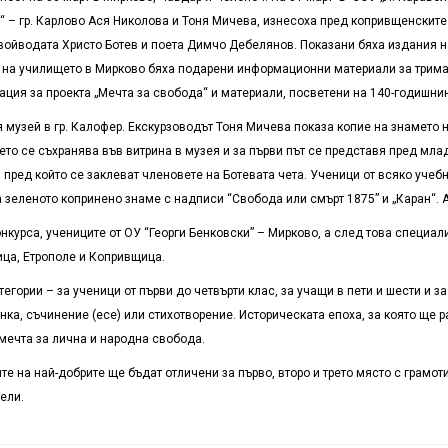
“ – гр. Карлово Ася Николова и Тоня Мичева, изнесоха пред копривщенските 
а войводата Христо Ботев и поета Димчо Дебелянов. Показани бяха издания 
 на училището в Мирково бяха подарени информационни материали за тримата
ция за проекта „Мечта за свобода“ и материали, посветени на 140-годишнина
 музей в гр. Калофер. Екскурзоводът Тоня Мичева показа копие на знамето 
то се съхранява във витрина в музея и за първи път се представя пред мла
, пред който се заклеват членовете на Ботевата чета. Ученици от всяко учеб
а зеленото копринено знаме с надписи “Свобода или смърт 1875” и „Каран“.
нкурса, учениците от ОУ “Георги Бенковски” – Мирково, а след това специали
ица, Етрополе и Копривщица.
тегории – за ученици от първи до четвърти клас, за учащи в пети и шести и з
нка, съчинение (есе) или стихотворение. Историческата епоха, за която ще р
мечта за лична и народна свобода.
е на най-добрите ще бъдат отличени за първо, второ и трето място с грамот
ели.