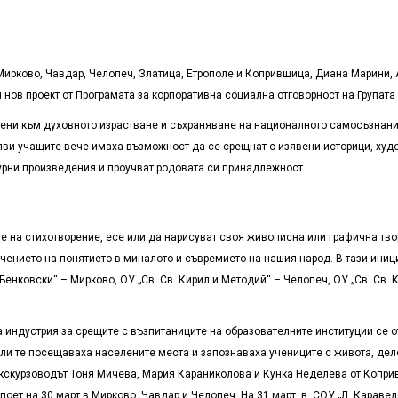
Мирково, Чавдар, Челопеч, Златица, Етрополе и Копривщица, Диана Марини, 
нов проект от Програмата за корпоративна социална отговорност на Групата 
ени към духовното израстване и съхраняване на националното самосъзнани
яви учащите вече имаха възможност да се срещнат с изявени историци, худо
турни произведения и проучват родовата си принадлежност.
е на стихотворение, есе или да нарисуват своя живописна или графична тво
ачението на понятието в миналото и съвремието на нашия народ. В тази иниц
Бенковски“ – Мирково, ОУ „Св. Св. Кирил и Методий“ – Челопеч, ОУ „Св. Св
 индустрия за срещите с възпитаниците на образователните институции се 
ли те посещаваха населените места и запознаваха учениците с живота, дел
кскурзоводът Тоня Мичева, Мария Караниколова и Кунка Неделева от Копривщи
оет на 30 март в Мирково, Чавдар и Челопеч. На 31 март в СОУ „Л. Караве