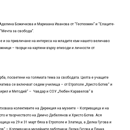
Аделина Божичкова и Мариаана Иванова от “Геотехмин” и “Елаците-
“Мечта за свобода”.
е и за привличане на интереса на младите към нашето величаво
жници – творци на картини върху епизоди и личности от
рба, посветени на голямата тема за свободата. Целта е учащите
иатива се включват седем училища – от Етрополе „Христо Ботев“ и
. Кирил и Методий“ – Чавдар и СОУ „Любен Каравелов“ в
отзоваха колективите на Дирекция на музеите – Копривщица и на
ото и творчеството на Димчо Дебелянов и Христо Ботев. Ася
ца на 29 и 31 март бяха в Етрополе и Златица, а Делка Гугова и
лов“ – Копривщица музейните работници Делка Гугова и Пенка