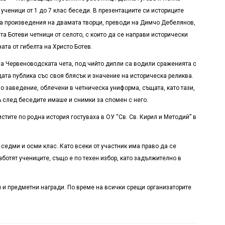
ученици от 1 до 7 клас беседи. В презентациите си историците
на произведения на двамата творци, преводи на Димчо Дебелянов,
 Ботеви четници от селото, с които да се направи исторически
та от гибелта на Христо Ботев.
на Червеноводската чета, под чийто дипли са водили сраженията с
дата публика със своя блясък и значение на историческа реликва.
но заведение, облечени в четническа униформа, същата, като тази,
 А след беседите имаше и снимки за спомен с него.
стите по родна история гостуваха в ОУ “Св. Св. Кирил и Методий” в
а седми и осми клас. Като всеки от участник има право да се
аботят учениците, също е по техен избор, като задължително в
и и предметни награди. По време на всички срещи организаторите