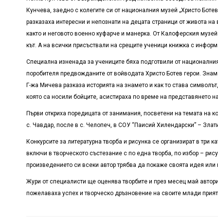
Кунчева, заедно с колегите си от националния музей „Христо Ботев
разказаха интересни и непознати на децата страници от живота н
както и неговото военно куфарче и манерка. От Калоферския музей
кът. А на всички присъствали на срещите ученици книжка с информа
Специална изненада за учениците бяха подготвили от националния
поробителя предвожданите от войводата Христо Ботев герои. Знаме
Г-жа Мичева разказа историята на знамето и как то става символът
която са носили бойците, асистираха по време на представянето н
Първи откриха поредицата от занимания, посветени на темата на ко
с. Чавдар, после в с. Челопеч, в СОУ “Паисий Хилендарски” – Злат
Конкурсите за литературна творба и рисунка се организират в три ка
включи в творческото състезание с по една творба, по избор – рису
произведението си всеки автор трябва да покаже своята идея или 
Жури от специалисти ще оценява творбите и през месец май авторит
пожелаваха успех и творческо дръзновение на своите млади прият