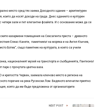
нтрално място сред тях заема Доходното здание – архитектурен
я, които да носят доходи на града. Днес зданието е културен
с четири зали и пет елегантни фоайета. И с основание може да се
римските казармени помещения на Сексагинта приста – древното
звестния Елиас Канети, паметникът на моряка и на Ангел Кънчев,
сто Ботев”, също паметник на културата, в което са учили
Тонка, националният музей на транспорта и съобщенията, Пантеонът
т парк с прочутата цветна ваза.
О и крепостта Червен, заемала ключово място в региона на
сното поречие на река Русенски Лом. Видяното впечатли приятно
ция, която да им бъде предложена от организаторите.
NEXT POST