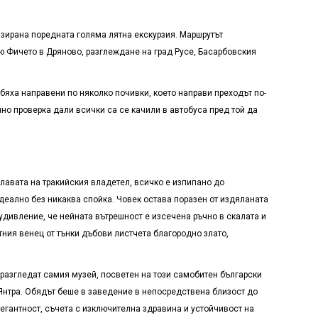
зирана поредната голяма лятна екскурзия. Маршрутът
ю Фичето в Дряново, разглеждане на град Русе, Басарбовския
 бяха направени по няколко почивки, което направи преходът по-
но проверка дали всички са се качили в автобуса пред той да
главата на тракийския владетел, всичко е изпипано до
деално без никаква спойка. Човек остава поразен от издяланата
 удивление, че нейната вътрешност е изсечена ръчно в скалата и
ния венец от тънки дъбови листчета благородно злато,
 разгледат самия музей, посветен на този самобитен български
а Янтра. Обядът беше в заведение в непосредствена близост до
легантност, съчета с изключителна здравина и устойчивост на