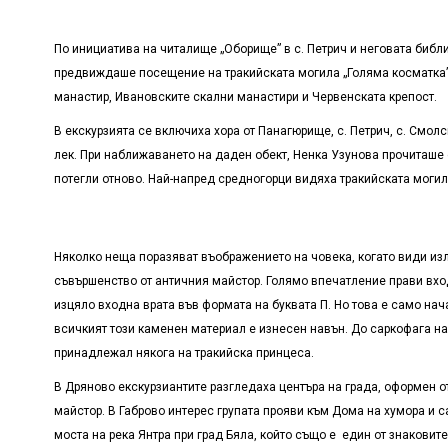
По инициатива на читалище „Оборище” в с. Петрич и неговата биб
предвиждаше посещение на тракийската могила „Голяма косматка” 
манастир, Ивановските скални манастири и Червенската крепост.
В екскурзията се включиха хора от Панагюрище, с. Петрич, с. Смол
лек. При наближаването на даден обект, Ненка Узунова прочиташе 
потегли отново. Най-напред средногорци видяха тракийската могила, г
Няколко неща поразяват въображението на човека, когато види изло
съвършенство от античния майстор. Голямо впечатление прави вход
изцяло входна врата във формата на буквата П. Но това е само нач
всичкият този каменен материал е изнесен навън. До саркофага на
принадлежал някога на тракийска принцеса.
В Дряново екскурзиантите разгледаха центъра на града, оформен о
майстор. В Габрово интерес групата прояви към Дома на хумора и с
моста на река Янтра при град Бяла, който също е един от знаковит