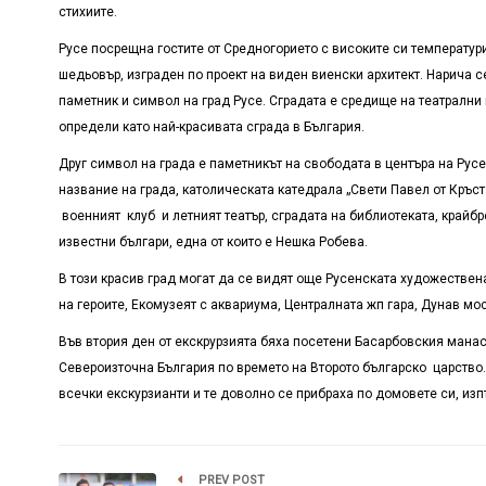
стихиите.
Русе посрещна гостите от Средногорието с високите си температури
шедьовър, изграден по проект на виден виенски архитект. Нарича с
паметник и символ на град Русе. Сградата е средище на театрални 
определи като най-красивата сграда в България.
Друг символ на града е паметникът на свободата в центъра на Русе
название на града, католическата катедрала „Свети Павел от Кръст
военният клуб и летният театър, сградата на библиотеката, крайбр
известни българи, една от които е Нешка Робева.
В този красив град могат да се видят още Русенската художествена
на героите, Екомузеят с аквариума, Централната жп гара, Дунав мос
Във втория ден от екскрурзията бяха посетени Басарбовския манас
Североизточна България по времето на Второто българско царство
всечки екскурзианти и те доволно се прибраха по домовете си, из
PREV POST