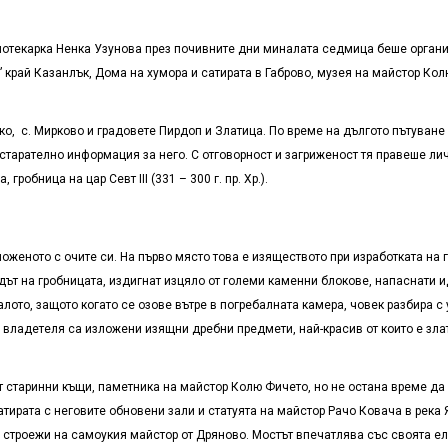
лиотекарка Ненка Узунова през почивните дни миналата седмица беше органи
край Казанлък, Дома на хумора и сатирата в Габрово, музея на майстор Кол
ско, с. Мирково и градовете Пирдоп и Златица. По време на дългото пътуване
старателно информация за него. С отговорност и загриженост тя правеше лич
робница на цар Севт III (331 – 300 г. пр. Хр.).
женото с очите си. На първо място това е изяществото при изработката на 
ът на гробницата, издигнат изцяло от големи каменни блокове, напаснати и
алото, защото когато се озове вътре в погребалната камера, човек разбира с
 владетеля са изложени изящни дребни предмети, най-красив от които е злат
т старинни къщи, паметника на майстор Колю Фичето, но не остана време да
атирата с неговите обновени зали и статуята на майстор Рачо Ковача в рек
е строежи на самоукия майстор от Дряново. Мостът впечатлява със своята е