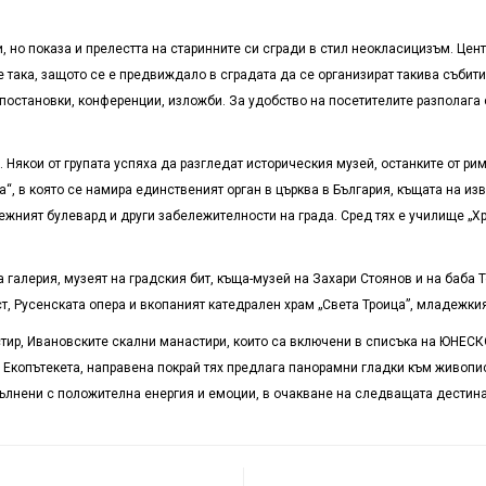
, но показа и прелестта на старинните си сгради в стил неокласицизъм. Це
е така, защото се е предвиждало в сградата да се организират такива събити
постановки, конференции, изложби. За удобство на посетителите разполага 
. Някои от групата успяха да разгледат историческия музей, останките от 
а“, в която се намира единственият орган в църква в България, къщата на и
ежният булевард и други забележителности на града. Сред тях е училище „Хри
 галерия, музеят на градския бит, къща-музей на Захари Стоянов и на баба 
т, Русенската опера и вкопаният катедрален храм „Света Троица”, младежкия
тир, Ивановските скални манастири, които са включени в списъка на ЮНЕСК
. Екопътекета, направена покрай тях предлага панорамни гладки към живопи
пълнени с положителна енергия и емоции, в очакване на следващата дестина