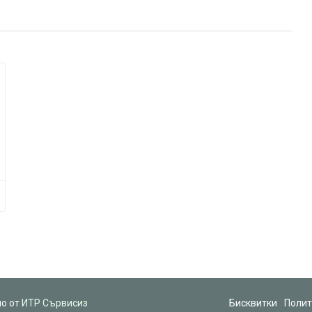
но от
ИТР Сървисиз
Бисквитки
Полит