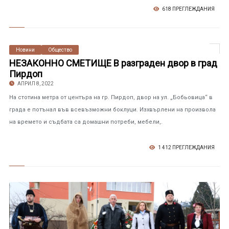
618 ПРЕГЛЕЖДАНИЯ
Новини
Общество
НЕЗАКОННО СМЕТИЩЕ В разграден двор в град
Пирдоп
АПРИЛ 8, 2022
На стотина метра от центъра на гр. Пирдоп, двор на ул. „Бобьовица“ в
града е потънал във всевъзможни боклуци. Изхвърлени на произвола
на времето и съдбата са домашни потреби, мебели,.
1 412 ПРЕГЛЕЖДАНИЯ