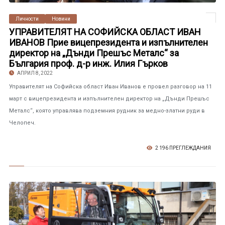
Личности
Новини
УПРАВИТЕЛЯТ НА СОФИЙСКА ОБЛАСТ ИВАН
ИВАНОВ Прие вицепрезидента и изпълнителен
директор на „Дънди Прешъс Металс“ за
България проф. д-р инж. Илия Гърков
АПРИЛ 8, 2022
Управителят на Софийска област Иван Иванов е провел разговор на 11
март с вицепрезидента и изпълнителен директор на „Дънди Прешъс
Металс“, която управлява подземния рудник за медно-златни руди в
Челопеч.
2 196 ПРЕГЛЕЖДАНИЯ