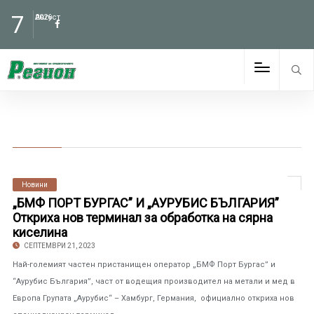
7
Август
2026
Новини
„БМФ ПОРТ БУРГАС” И „АУРУБИС БЪЛГАРИЯ”
Откриха нов терминал за обработка на сярна
киселина
СЕПТЕМВРИ 21, 2023
Най-големият частен пристанищен оператор „БМФ Порт Бургас” и
“Аурубис България”, част от водещия производител на метали и мед в
Европа Групата „Аурубис“ – Хамбург, Германия, официално откриха нов