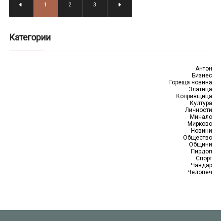
1
2
3
Категории
Антон
Бизнес
Гореща новина
Златица
Копривщица
Култура
Личности
Минало
Мирково
Новини
Общество
Общини
Пирдоп
Спорт
Чавдар
Челопеч