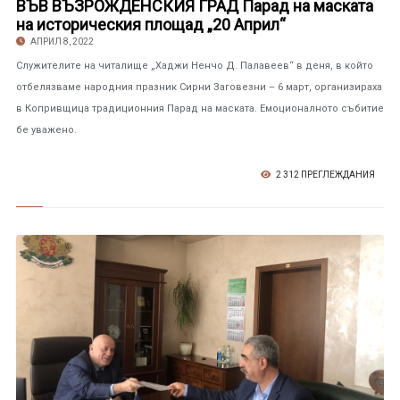
ВЪВ ВЪЗРОЖДЕНСКИЯ ГРАД Парад на маската
на историческия площад „20 Април“
АПРИЛ 8, 2022
Служителите на читалище „Хаджи Ненчо Д. Палавеев“ в деня, в който
отбелязваме народния празник Сирни Заговезни – 6 март, организираха
в Копривщица традиционния Парад на маската. Емоционалното събитие
бе уважено.
2 312 ПРЕГЛЕЖДАНИЯ