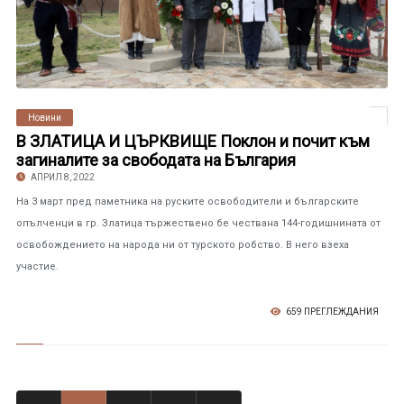
Новини
В ЗЛАТИЦА И ЦЪРКВИЩЕ Поклон и почит към
загиналите за свободата на България
АПРИЛ 8, 2022
На 3 март пред паметника на руските освободители и българските
опълченци в гр. Златица тържествено бе чествана 144-годишнината от
освобождението на народа ни от турското робство. В него взеха
участие.
659 ПРЕГЛЕЖДАНИЯ