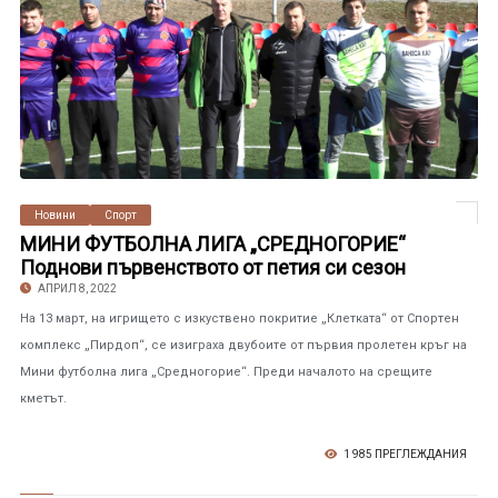
Новини
Спорт
МИНИ ФУТБОЛНА ЛИГА „СРЕДНОГОРИЕ“
Поднови първенството от петия си сезон
АПРИЛ 8, 2022
На 13 март, на игрището с изкуствено покритие „Клетката“ от Спортен
комплекс „Пирдоп“, се изиграха двубоите от първия пролетен кръг на
Мини футболна лига „Средногорие“. Преди началото на срещите
кметът.
1 985 ПРЕГЛЕЖДАНИЯ