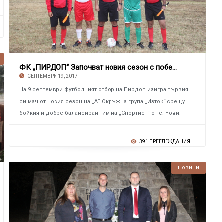
ФК „ПИРДОП“ Започват новия сезон с победа
СЕПТЕМВРИ 19, 2017
На 9 септември футболният отбор на Пирдоп изигра първия
си мач от новия сезон на „А“ Окръжна група „Изток“ срещу
бойкия и добре балансиран тим на „Спортист“ от с. Нови.
391 ПРЕГЛЕЖДАНИЯ
Новини