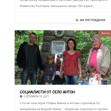
посветен на обединението Източна Румелия със свободното
Княжество България, извършено преди 132 години..
384 ПРЕГЛЕЖДАНИЯ
Антон
СОЦИАЛИСТИ ОТ СЕЛО АНТОН
СЕПТЕМВРИ 19, 2017
С почит към героя Стефан Минев и негови съратници По
инициатива на Андрей Симов – общински съветник от групата