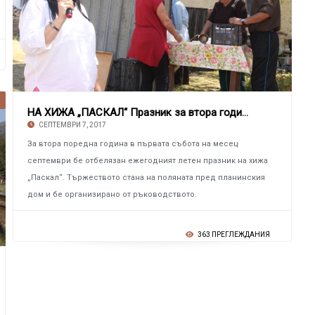
НА ХИЖА „ПАСКАЛ“ Празник за втора година пре
СЕПТЕМВРИ 7, 2017
За втора поредна година в първата събота на месец
септември бе отбелязан ежегодният летен празник на хижа
„Паскал“. Тържеството стана на поляната пред планинския
дом и бе организирано от ръководството.
363 ПРЕГЛЕЖДАНИЯ