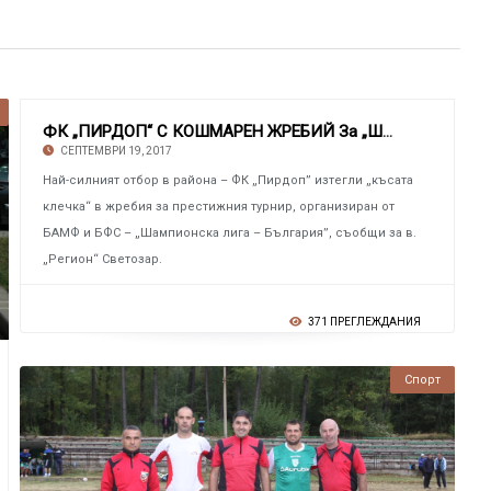
ФК „ПИРДОП“ С КОШМАРЕН ЖРЕБИЙ За „Шампионска
СЕПТЕМВРИ 19, 2017
Най-силният отбор в района – ФК „Пирдоп” изтегли „късата
клечка“ в жребия за престижния турнир, организиран от
БАМФ и БФС – „Шампионска лига – България”, съобщи за в.
„Регион“ Светозар.
371 ПРЕГЛЕЖДАНИЯ
Спорт