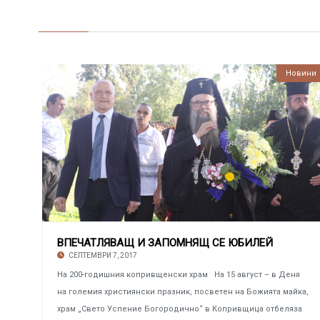
Новини
ВПЕЧАТЛЯВАЩ И ЗАПОМНЯЩ СЕ ЮБИЛЕЙ
СЕПТЕМВРИ 7, 2017
На 200-годишния копривщенски храм На 15 август – в Деня
на големия християнски празник, посветен на Божията майка,
храм „Свето Успение Богородично“ в Копривщица отбеляза