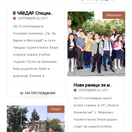
В ЧАВДАР Специална торта за първокласниците
Мирково
СЕПТЕМВРИ 26, 2017
На 15 септември в
Основно училище „Св. Св.
Кирил и Методий” в село
Чавдар тържествено беше
открита новата учебна
година. Гости на празника
бяха родители, баби и
дядовци, близки и.
Нови раници за мирковските ученици
СЕПТЕМВРИ 26, 2017
494 ПРЕГЛЕЖДАНИЯ
На 15 септември, както
всяка година, в ОУ „Георги
Спорт
Бенковски” с. Мирково,
тържествено беше даден
старт на новата учебна