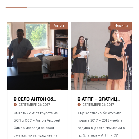
Антон
Новини
В СЕЛО АНТОН Общински съветник изгради ново
В АТПГ – ЗЛАТИЦА Вълнение и нови предизвика
СЕПТЕМВРИ 26, 2017
СЕПТЕМВРИ 26, 2017
Съветникът от групата на
Тържествено бе открита
БСП в ОбС – Антон Андрей
новата 2017 – 2018 учебна
Симов изгради за своя
година в двете гимназии в
сметка, но за нуждите на
гр. Златица – АТПГ и СУ