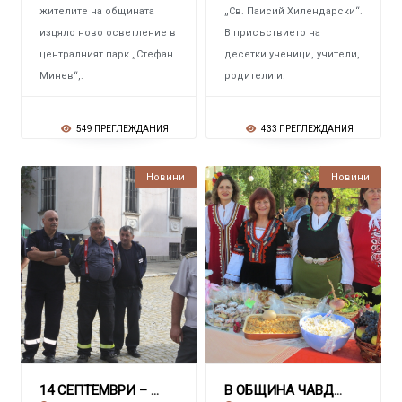
жителите на общината
„Св. Паисий Хилендарски“.
изцяло ново осветление в
В присъствието на
централният парк „Стефан
десетки ученици, учители,
Минев“,.
родители и.
549 ПРЕГЛЕЖДАНИЯ
433 ПРЕГЛЕЖДАНИЯ
Новини
Новини
14 СЕПТЕМВРИ – ДЕН НА ПОЖАРНИКАРЯ
В ОБЩИНА ЧАВДАР Седми празник на даровете от