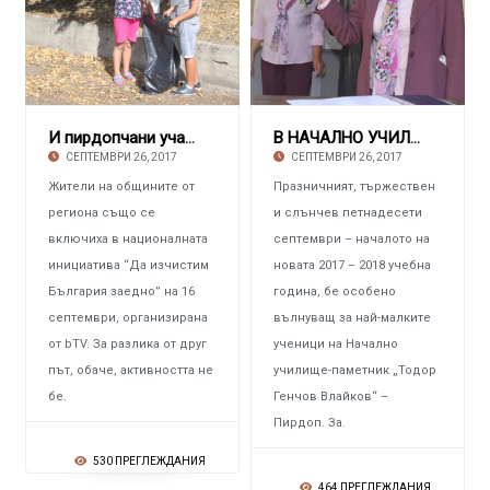
И пирдопчани участваха в почистването
В НАЧАЛНО УЧИЛИЩЕ – ПИРДОП Шестдесет и четир
СЕПТЕМВРИ 26, 2017
СЕПТЕМВРИ 26, 2017
Жители на общините от
Празничният, тържествен
региона също се
и слънчев петнадесети
включиха в националната
септември – началото на
инициатива “Да изчистим
новата 2017 – 2018 учебна
България заедно” на 16
година, бе особено
септември, организирана
вълнуващ за най-малките
от bTV. За разлика от друг
ученици на Начално
път, обаче, активността не
училище-паметник „Тодор
бе.
Генчов Влайков“ –
Пирдоп. За.
530 ПРЕГЛЕЖДАНИЯ
464 ПРЕГЛЕЖДАНИЯ