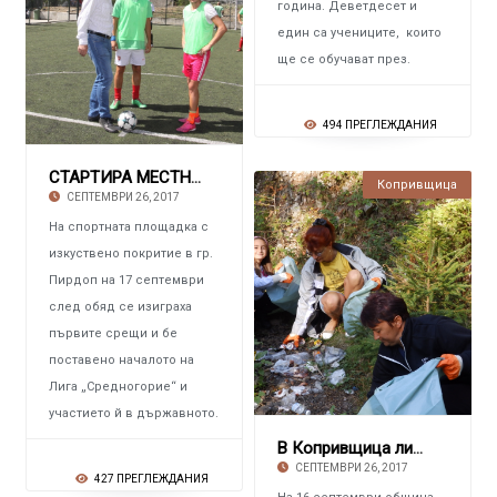
година. Деветдесет и
един са учениците, които
ще се обучават през.
494 ПРЕГЛЕЖДАНИЯ
СТАРТИРА МЕСТНАТА ЛИГА ПО МИНИ ФУТБОЛ
Копривщица
СЕПТЕМВРИ 26, 2017
На спортната площадка с
изкуствено покритие в гр.
Пирдоп на 17 септември
след обяд се изиграха
първите срещи и бе
поставено началото на
Лига „Средногорие“ и
участието й в държавното.
В Копривщица ликвидираха незаконни сметища
СЕПТЕМВРИ 26, 2017
427 ПРЕГЛЕЖДАНИЯ