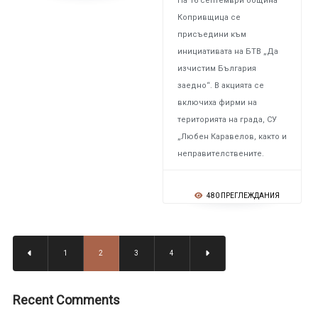
На 16 септември община
Копривщица се
присъедини към
инициативата на БТВ „Да
изчистим България
заедно“. В акцията се
включиха фирми на
територията на града, СУ
„Любен Каравелов, както и
неправителствените.
480 ПРЕГЛЕЖДАНИЯ
1
2
3
4
Recent Comments