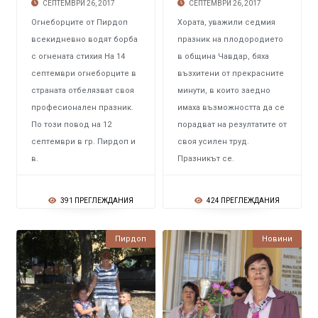
СЕПТЕМВРИ 26, 2017
СЕПТЕМВРИ 26, 2017
Огнеборците от Пирдоп
Хората, уважили седмия
всекидневно водят борба
празник на плодородието
с огнената стихия На 14
в община Чавдар, бяха
септември огнеборците в
възхитени от прекрасните
страната отбелязват своя
минути, в които заедно
професионален празник.
имаха възможността да се
По този повод на 12
порадват на резултатите от
септември в гр. Пирдоп и
своя усилен труд.
в.
Празникът се.
391 ПРЕГЛЕЖДАНИЯ
424 ПРЕГЛЕЖДАНИЯ
Пирдоп
Новини