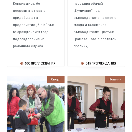
Копривщица, бе
народния обичай
посрещната новата
„Кумичане“ под
придобивка на
ръководството на своята
предприятие „В и К“ във
млада и талантлива
възрожденския град,
ръководителка Цветина
подразделение на
Грамова. Това е пролетен
районната служба.
празник,.
500 ПРЕГЛЕЖДАНИЯ
545 ПРЕГЛЕЖДАНИЯ
Спорт
Новини