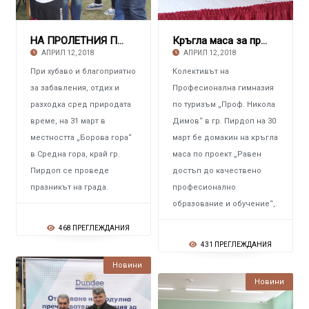
НА ПРОЛЕТНИЯ ПРАЗНИК НА ПИРДОП Нови атракции
Кръгла маса за приключване на проект по прогр
АПРИЛ 12, 2018
АПРИЛ 12, 2018
При хубаво и благоприятно
Колективът на
за забавления, отдих и
Професионална гимназия
разходка сред природата
по туризъм „Проф. Никола
време, на 31 март в
Димов“ в гр. Пирдоп на 30
местността „Борова гора“
март бе домакин на кръгла
в Средна гора, край гр.
маса по проект „Равен
Пирдоп се проведе
достъп до качествено
празникът на града.
професионално
образование и обучение“,.
468 ПРЕГЛЕЖДАНИЯ
431 ПРЕГЛЕЖДАНИЯ
Новини
Новини