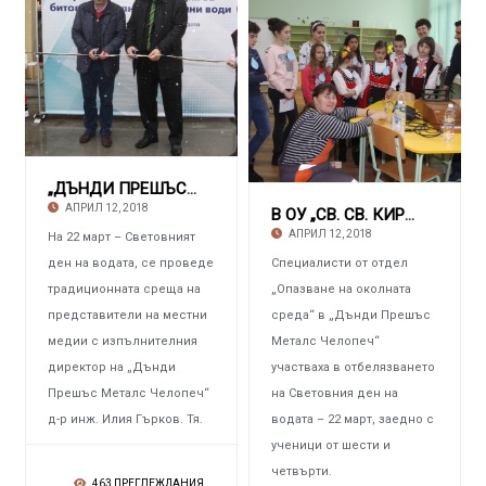
„ДЪНДИ ПРЕШЪС МЕТАЛС ЧЕЛОПЕЧ“ Център на меж
АПРИЛ 12, 2018
В ОУ „СВ. СВ. КИРИЛ И МЕТОДИЙ“ – ЧЕЛОПЕЧ Еко
АПРИЛ 12, 2018
На 22 март – Световният
ден на водата, се проведе
Специалисти от отдел
традиционната среща на
„Опазване на околната
представители на местни
среда“ в „Дънди Прешъс
медии с изпълнителния
Металс Челопеч“
директор на „Дънди
участваха в отбелязването
Прешъс Металс Челопеч“
на Световния ден на
д-р инж. Илия Гърков. Тя.
водата – 22 март, заедно с
ученици от шести и
четвърти.
463 ПРЕГЛЕЖДАНИЯ