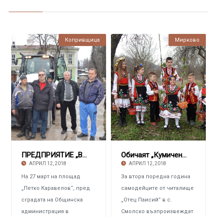
Копривщица
Мирково
ПРЕДПРИЯТИЕ „В И К“ – КОПРИВЩИЦА Получи нова
Обичаят „Кумичене“ представиха в село Смолско
АПРИЛ 12, 2018
АПРИЛ 12, 2018
На 27 март на площад
За втора поредна година
„Петко Каравелов“, пред
самодейците от читалище
сградата на Общинска
„Отец Паисий” в с.
администрация в
Смолско възпроизвеждат