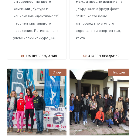
отговорност на двете
международно издание на
компании „Култура и
„Кърджали офроуд фест
национална идентичност“,
‘2018”, което беше
насочен към младото
съпроводено с много
поколение. Регионалният
адреналин и спортен хъс,
ученически конкурс „140.
както.
469 ПРЕГЛЕЖДАНИЯ
413 ПРЕГЛЕЖДАНИЯ
Спорт
Пирдоп