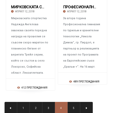
МИРКОВСКАТА СПОРТИСТКА НАДЕЖДА АНГЕЛОВА Първ
ПРОФЕСИОНАЛНАТА ГИМНАЗИЯ ПО ТУРИЗЪМ И ХРАНИТЕ
АПРИЛ 12, 2018
АПРИЛ 12, 2018
Мирковската спортистка
За втора година
Надежда Ангелова
Професионална гимназия
завоюва своята поредна
по туризъм и хранителни
награда на провелия се
технологии „Никола
съвсем скоро маратон по
Димов”, гр. Пирдоп, е
планинско бягане от
партньор в реализацията
веригата Трейл серии,
на проект по Програмата
който се състоя в село
на Европейския съюз
Локорско, Софийска
„Еразъм +“. На 16 март.
област. Лекоатлетката.
489 ПРЕГЛЕЖДАНИЯ
412 ПРЕГЛЕЖДАНИЯ
1
2
3
4
5