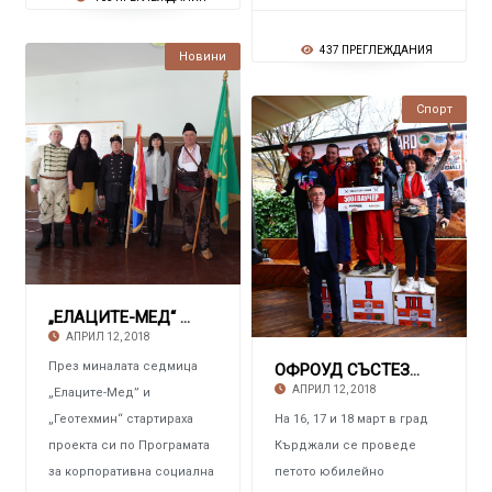
437 ПРЕГЛЕЖДАНИЯ
Новини
Спорт
„ЕЛАЦИТЕ-МЕД“ И „ГЕОТЕХМИН“ Стартираха конку
АПРИЛ 12, 2018
През миналата седмица
ОФРОУД СЪСТЕЗАТЕЛИТЕ МАРИЯ ИВАНОВА И ЛЮБОМИР
АПРИЛ 12, 2018
„Елаците-Мед” и
„Геотехмин“ стартираха
На 16, 17 и 18 март в град
проекта си по Програмата
Кърджали се проведе
за корпоративна социална
петото юбилейно