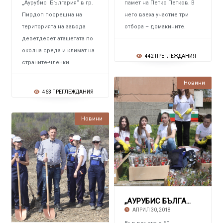
„Аурубис България“ в гр.
памет на Петко Петков. В
Пирдоп посрещна на
него взеха участие три
територията на завода
отбора – домакините.
деветдесет аташетата по
околна среда и климат на
442 ПРЕГЛЕЖДАНИЯ
страните-членки.
Новини
463 ПРЕГЛЕЖДАНИЯ
Новини
„АУРУБИС БЪЛГАРИЯ“ Дари на общините Златица
АПРИЛ 30, 2018