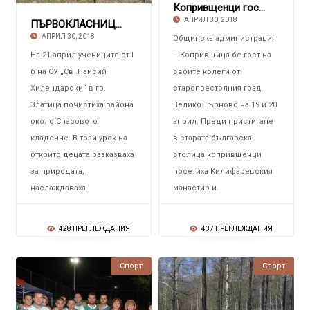
Копривщенци гостуваха колегите си от старопре
АПРИЛ 30, 2018
ПЪРВОКЛАСНИЦИ ОТ ЗЛАТИЦА Почистиха околности
АПРИЛ 30, 2018
Общинска администрация
На 21 април учениците от I
– Копривщица бе гост на
б на СУ „Св .Паисий
своите колеги от
Хилендарски“ в гр.
старопрестолния град
Златица почистиха района
Велико Търново на 19 и 20
около Спасовото
април. Преди пристигане
кладенче. В този урок на
в старата българска
открито децата разказваха
столица копривщенци
за природата,
посетиха Килифаревския
наслаждаваха.
манастир и.
428 ПРЕГЛЕЖДАНИЯ
437 ПРЕГЛЕЖДАНИЯ
Спорт
Спорт