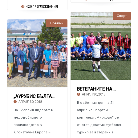
420 ПРЕГЛЕЖДАНИЯ
Спорт
Новини
ВЕТЕРАНИТЕ НА МИРКОВО Спечелиха купа „Петко
АПРИЛ 30, 2018
„АУРУБИС БЪЛГАРИЯ“ Показа екопроекти пред де
АПРИЛ 30, 2018
В съботния ден на 21
На 12 април лидерът в
април на Спортен
медодобивното
комплекс „Мирково“ се
производство в
състоя деветия футболен
Югоизточна Европа –
турнир за ветерани в