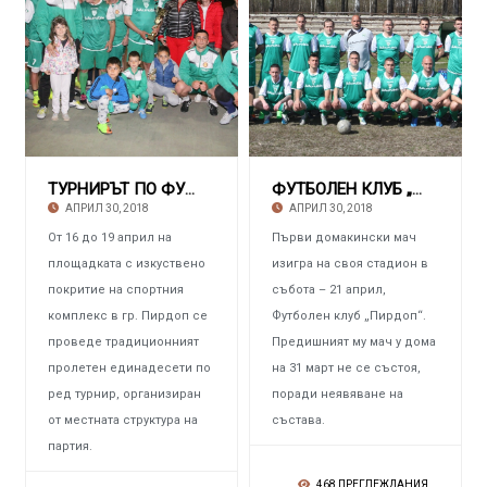
ТУРНИРЪТ ПО ФУТБОЛ НА ГЕРБ – ПИРДОП С рекорд
ФУТБОЛЕН КЛУБ „ПИРДОП“ Отстъпи на лидера в
АПРИЛ 30, 2018
АПРИЛ 30, 2018
От 16 до 19 април на
Първи домакински мач
площадката с изкуствено
изигра на своя стадион в
покритие на спортния
събота – 21 април,
комплекс в гр. Пирдоп се
Футболен клуб „Пирдоп“.
проведе традиционният
Предишният му мач у дома
пролетен единадесети по
на 31 март не се състоя,
ред турнир, организиран
поради неявяване на
от местната структура на
състава.
партия.
468 ПРЕГЛЕЖДАНИЯ