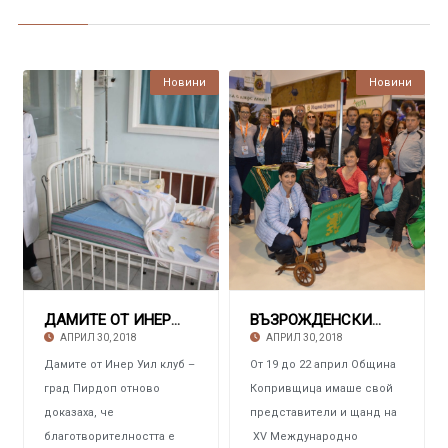
Новини
Новини
ДАМИТЕ ОТ ИНЕР УИЛ КЛУБА В ПИРДОП Дариха дет
ВЪЗРОЖДЕНСКИЯТ ГРАД КОПРИВЩИЦА С участие в
АПРИЛ 30, 2018
АПРИЛ 30, 2018
Дамите от Инер Уил клуб –
От 19 до 22 април Община
град Пирдоп отново
Копривщица имаше свой
доказаха, че
представители и щанд на
благотворителността е
ХV Международно