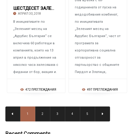
Във връзка с 60-
годишнината от пуска на
ШЕСТДЕСЕТ ЗАЛЕСИТЕЛИ ОТ „АУРУБИС БЪЛГАРИЯ“ О
АПРИЛ 30, 2018
медодобивния комбинат,
В инициативите по
по инициативата
„Зеленият месец на
„Зеленият месец на
„Аурубис България“ се
Аурубис България“, част от
включиха 60 работещи в
програмата за
компанията, които на 13
корпоративна социална
април в продължение на
отговорност за
няколко часа залесяваха с
партньорство с общините
фиданки от бор, акация и.
Пирдоп и Златица,.
472 ПРЕГЛЕЖДАНИЯ
497 ПРЕГЛЕЖДАНИЯ
1
2
3
4
5
Recent Comments