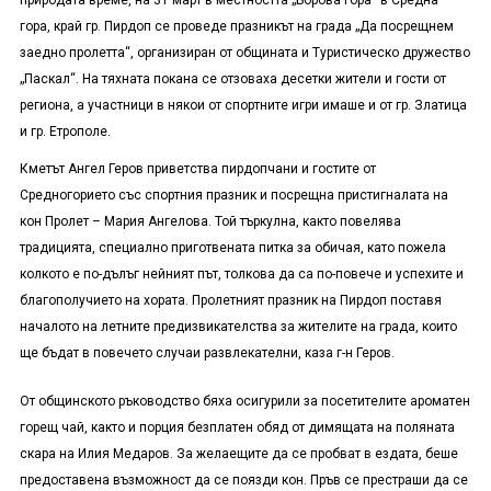
природата време, на 31 март в местността „Борова гора“ в Средна
гора, край гр. Пирдоп се проведе празникът на града „Да посрещнем
заедно пролетта“, организиран от общината и Туристическо дружество
„Паскал“. На тяхната покана се отзоваха десетки жители и гости от
региона, а участници в някои от спортните игри имаше и от гр. Златица
и гр. Етрополе.
Кметът Ангел Геров приветства пирдопчани и гостите от
Средногорието със спортния празник и посрещна пристигналата на
кон Пролет – Мария Ангелова. Той търкулна, както повелява
традицията, специално приготвената питка за обичая, като пожела
колкото е по-дълъг нейният път, толкова да са по-повече и успехите и
благополучието на хората. Пролетният празник на Пирдоп поставя
началото на летните предизвикателства за жителите на града, които
ще бъдат в повечето случаи развлекателни, каза г-н Геров.
От общинското ръководство бяха осигурили за посетителите ароматен
горещ чай, както и порция безплатен обяд от димящата на поляната
скара на Илия Медаров. За желаещите да се пробват в ездата, беше
предоставена възможност да се поязди кон. Пръв се престраши да се