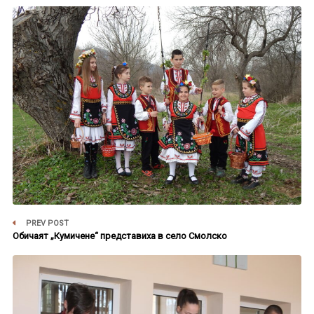
PREV POST
Обичаят „Кумичене“ представиха в село Смолско