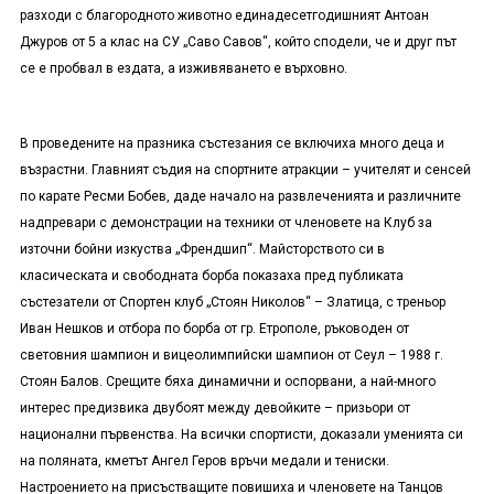
разходи с благородното животно единадесетгодишният Антоан
Джуров от 5 а клас на СУ „Саво Савов“, който сподели, че и друг път
се е пробвал в ездата, а изживяването е върховно.
В проведените на празника състезания се включиха много деца и
възрастни. Главният съдия на спортните атракции – учителят и сенсей
по карате Ресми Бобев, даде начало на развлеченията и различните
надпревари с демонстрации на техники от членовете на Клуб за
източни бойни изкуства „Френдшип“. Майсторството си в
класическата и свободната борба показаха пред публиката
състезатели от Спортен клуб „Стоян Николов“ – Златица, с треньор
Иван Нешков и отбора по борба от гр. Етрополе, ръководен от
световния шампион и вицеолимпийски шампион от Сеул – 1988 г.
Стоян Балов. Срещите бяха динамични и оспорвани, а най-много
интерес предизвика двубоят между девойките – призьори от
национални първенства. На всички спортисти, доказали уменията си
на поляната, кметът Ангел Геров връчи медали и тениски.
Настроението на присъстващите повишиха и членовете на Танцов