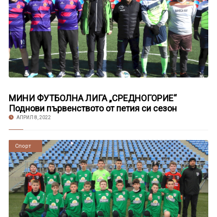
МИНИ ФУТБОЛНА ЛИГА „СРЕДНОГОРИЕ“
Поднови първенството от петия си сезон
АПРИЛ 8, 2022
Новини
Спорт