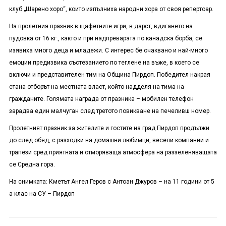
клуб „Шарено хоро“, които изпълниха народни хора от своя репертоар.
На пролетния празник в щафетните игри, в дарст, вдигането на
пудовка от 16 кг., както и при надпреварата по канадска борба, се
изявиха много деца и младежи. С интерес бе очаквано и най-много
емоции предизвика състезанието по теглене на въже, в което се
включи и представителен тим на Община Пирдоп. Победител накрая
стана отборът на местната власт, който надделя на тима на
гражданите. Голямата награда от празника – мобилен телефон
зарадва един малчуган след третото повикване на печеливш номер.
Пролетният празник за жителите и гостите на град Пирдоп продължи
до след обяд, с разходки на домашни любимци, весели компании и
трапези сред приятната и отморяваща атмосфера на раззеленяващата
се Средна гора.
На снимката: Кметът Ангел Геров с Антоан Джуров – на 11 години от 5
а клас на СУ – Пирдоп