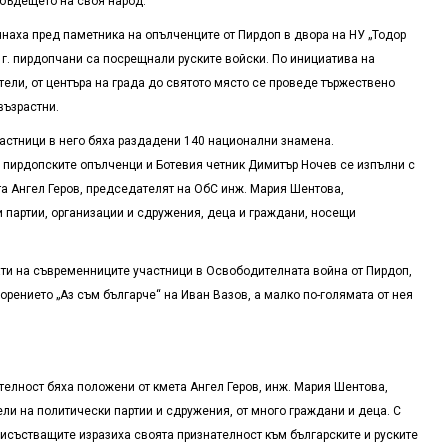
 бъдещето на своя народ.
чнаха пред паметника на опълченците от Пирдоп в двора на НУ „Тодор
8 г. пирдопчани са посрещнали руските войски. По инициатива на
ели, от центъра на града до святото място се проведе тържествено
възрастни.
астници в него бяха раздадени 140 национални знамена.
 пирдопските опълченци и Ботевия четник Димитър Ночев се изпълни с
та Ангел Геров, председателят на ОбС инж. Мария Шентова,
 партии, организации и сдружения, деца и граждани, носещи
ати на съвременниците участници в Освободителната война от Пирдоп,
рението „Аз съм българче“ на Иван Вазов, а малко по-голямата от нея
телност бяха положени от кмета Ангел Геров, инж. Мария Шентова,
ели на политически партии и сдружения, от много граждани и деца. С
исъстващите изразиха своята признателност към българските и руските