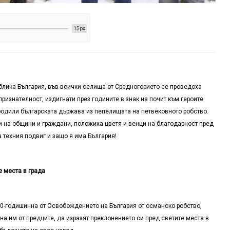
15px
ублика България, във всички селища от Средногорието се проведоха
ризнателност, издигнати през годините в знак на почит към героите
родили българската държава из пепелищата на петвековното робство.
и на общини и граждани, положиха цветя и венци на благодарност пред
а техния подвиг и защо я има България!
е места в града
140-годишинна от Освобождението на България от османско робство,
а им от предците, да изразят преклонението си пред светите места в