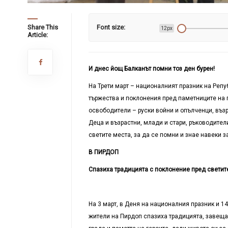
Share This
Font size:
12px
Article:
И днес йощ Балканът помни тоз ден бурен!
На Трети март – националният празник на Реп
тържества и поклонения пред паметниците на п
освободители – руски войни и опълченци, въз
Деца и възрастни, млади и стари, ръководител
светите места, за да се помни и знае навеки з
В ПИРДОП
Спазиха традицията с поклонение пред светит
На 3 март, в Деня на националния празник и 
жители на Пирдоп спазиха традицията, завещан