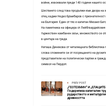
войни, извоювали преди 140 години нашето о
Шествието след това продължи към двора на х
отец хаджи Недко Бръмбаров с признателност 
на България. Един от тях е капитан Михаил Ба
На паметника на офицера от Лейбгвардейския 
тържествен камбанен звън, множеството се о
в центъра на града.
Наташа Динекова от читалищната библиотека п
слова спомените си от посрещането на руските
представители на политически партии и гражд
символ на Пирдоп.
PREV POST
„ГЕОТЕХМИН“ И „ЕЛАЦИТЕ
Подкрепиха капитален тру
рударството и металургия 
древността