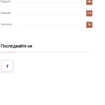
Пирдоп
185
Чавдар
112
Челопеч
78
Последвайте ни