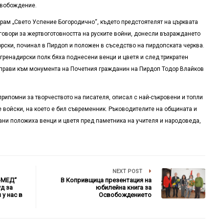
свобождение.
рам „Свето Успение Богородично“, където предстоятелят на църквата
говори за жертвоготовността на руските войни, донесли възраждането
торски, починал в Пирдоп и положен в съседство на пирдопската черква.
гренадирски полк бяха поднесени венци и цветя и след трикратен
тправи към монумента на Почетния гражданин на Пирдоп Тодор Влайков
рипомни за творчеството на писателя, описал с най-съкровени и топли
 войски, на което е бил съвременник. Ръководителите на общината и
ани положиха венци и цветя пред паметника на учителя и народоведа,
NEXT POST
-МЕД“
В Копривщица презентация на
д за
юбилейна книга за
у нас в
Освобождението