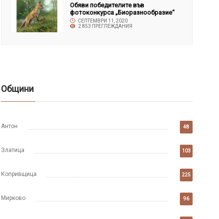
Обяви победителите във
фотоконкурса „Биоразнообразие“
СЕПТЕМВРИ 11, 2020
2 853 ПРЕГЛЕЖДАНИЯ
Общини
Антон
48
Златица
103
Копривщица
225
Мирково
96