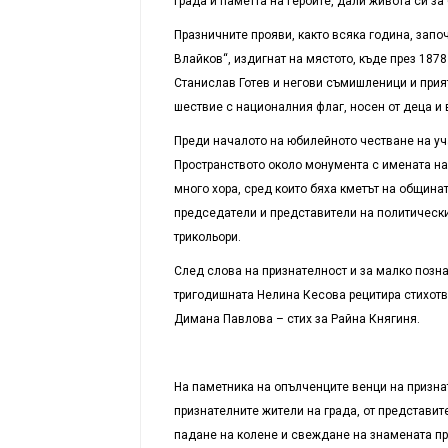
града и паметта на героите, дали живота си за
Празничните прояви, както всяка година, запо
Влайков“, издигнат на мястото, къде през 187
Станислав Готев и негови съмишленици и прият
шествие с националния флаг, носен от деца и 
Преди началото на юбилейното честване на уч
Пространството около монумента с имената на
много хора, сред които бяха кметът на община
председатели и представители на политически
трикольори.
След слова на признателност и за малко позн
тригодишната Нелина Кесова рецитира стихотво
Димана Павлова – стих за Райна Княгиня.
На паметника на опълченците венци на призна
признателните жители на града, от представит
падане на колене и свеждане на знамената пр