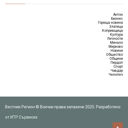
Антон
Бизнес
Гореща новина
Златица
Копривщица
Култура
Личности
Минало
Мирково
Новини
Общество
Общини
Пирдоп
Спорт
Чавдар
Челопеч
Вестник Регион © Всички права запазени 2025. Разработено
от
ИТР Сървисиз