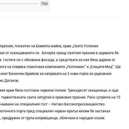
15px
 празник, посветен на Божията майка, храм „Свето Успение
ни от освещаването си. Вечерта срещу светлия празник в църквата бе
 гостите си с обновена фасада, а средствата за нея бяха дарени от
та на покрива помогнаха компаниите „Геотехмин“ и „Елаците-Мед“. Ще
вокат Валентин Брайков за направата на 3 нови порти за църковния
ко Доганов.
мия храм бяха постлани червени пътеки. Тринадесет свещеници, и още
 тържествената света литургия и храмовия празник. Рано сутринта на 15
 очакване на специалния гост – Негово Високопреосвещенство
зточната порта пред специален червен кръгъл килим бе застанал
 придружен от група копривщенци, облечени в народни носии.