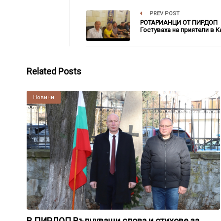
PREV POST
РОТАРИАНЦИ ОТ ПИРДОП
Гостуваха на приятели в 
Related Posts
Култура
Новини
В ПИРДОП Вълнуващи слова и стихове за