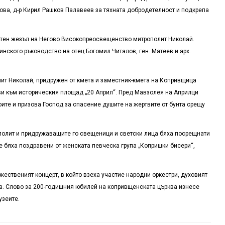
ова, д-р Кирил Рашков Палавеев за тяхната добродетелност и подкрепа
тен жезъл на Негово Високопреосвещенство митрополит Николай.
ското ръководство на отец Богомил Читалов, ген. Матеев и арх.
лит Николай, придружен от кмета и заместник-кмета на Копривщица
ави към историческия площад „20 Април“. Пред Мавзолея на Априлци
ите и призова Господ за спасение душите на жертвите от бунта срещу
полит и придружаващите го свещеници и светски лица бяха посрещнати
те бяха поздравени от женската певческа група „Копришки бисери“,
ественият концерт, в който взеха участие народни оркестри, духовият
а. Слово за 200-годишния юбилей на копривщенската църква изнесе
узеите.