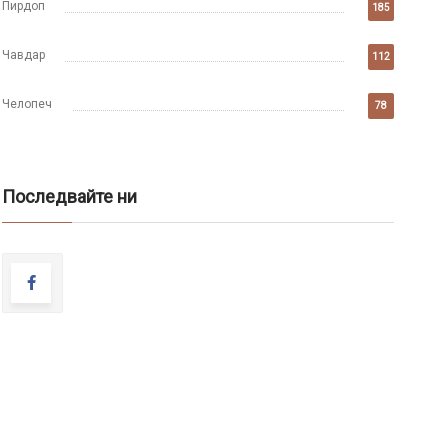
Пирдоп
185
Чавдар
112
Челопеч
78
Последвайте ни