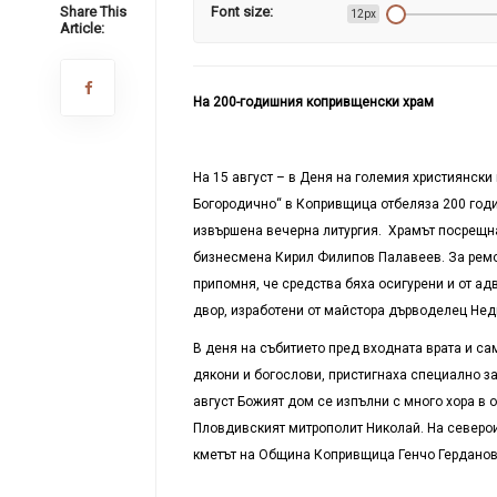
Share This
Font size:
12px
Article:
На 200-годишния копривщенски храм
На 15 август – в Деня на големия християнски
Богородично“ в Копривщица отбеляза 200 годи
извършена вечерна литургия. Храмът посрещна
бизнесмена Кирил Филипов Палавеев. За ремон
припомня, че средства бяха осигурени и от ад
двор, изработени от майстора дърводелец Нед
В деня на събитието пред входната врата и са
дякони и богослови, пристигнаха специално за
август Божият дом се изпълни с много хора в
Пловдивският митрополит Николай. На северои
кметът на Община Копривщица Генчо Герданов,