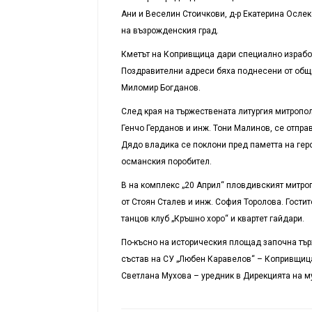
Ани и Веселин Стоичкови, д-р Екатерина Ослек
на възрожденския град.
Кметът на Копривщица дари специално израбо
Поздравителни адреси бяха поднесени от общин
Миломир Богданов.
След края на тържествената литургия митропо
Генчо Герданов и инж. Тони Малинов, се отпр
Дядо владика се поклони пред паметта на геро
османския поробител.
В на комплекс „20 Април“ пловдивският митро
от Стоян Сталев и инж. София Торолова. Гости
танцов клуб „Кръшно хоро“ и квартет гайдари.
По-късно на историческия площад започна търж
състав на СУ „Любен Каравелов“ – Копривщиц
Светлана Мухова – уредник в Дирекцията на м