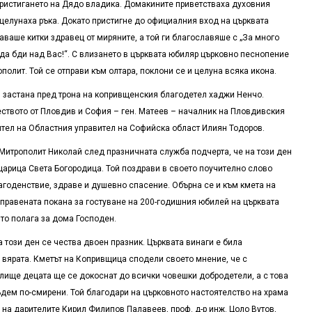
ристигането на Дядо владика. Домакините приветстваха духовния
 целунаха ръка. Докато пристигне до официалния вход на църквата
аше китки здравец от миряните, а той ги благославяше с „За много
а да бди над Вас!“. С влизането в църквата юбиляр църковно песнопение
олит. Той се отправи към олтара, поклони се и целуна всяка икона.
 застана пред трона на копривщенския благодетел хаджи Ненчо.
жеството от Пловдив и София – ген. Матеев – началник на Пловдивския
ител на Областния управител на Софийска област Илиян Тодоров.
 Митрополит Николай след празничната служба подчерта, че на този ден
царица Света Богородица. Той поздрави в своето поучително слово
агоденствие, здраве и душевно спасение. Обърна се и към кмета на
тправената покана за гостуване на 200-годишния юбилей на църквата
ито полага за дома Господен.
на този ден се чества двоен празник. Църквата винаги е била
 вярата. Кметът на Копривщица сподели своето мнение, че с
лище децата ще се докоснат до всички човешки добродетели, а с това
дем по-смирени. Той благодари на църковното настоятелство на храма
на дарителите Кирил Филипов Палавеев, проф. д-р инж. Цоло Вутов,