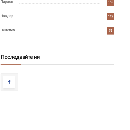
Пирдоп
185
Чавдар
112
Челопеч
78
Последвайте ни