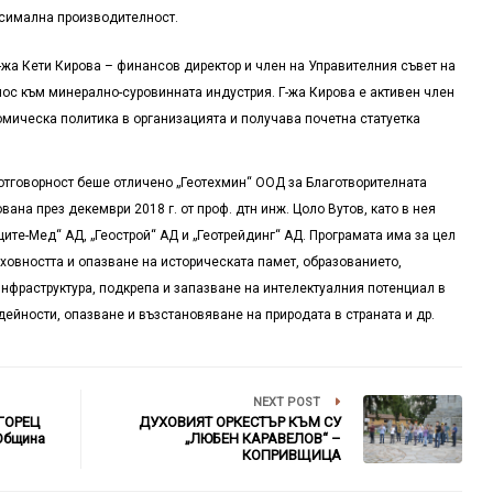
ксимална производителност.
-жа Кети Кирова – финансов директор и член на Управителния съвет на
нос към минерално-суровинната индустрия. Г-жа Кирова е активен член
мическа политика в организацията и получава почетна статуетка
 отговорност беше отличено „Геотехмин“ ООД за Благотворителната
ована п
рез декември 2018 г.
от
проф. дтн инж. Цоло Вутов
, като в нея
ците-Мед
“
АД,
„
Геострой
“
АД и
„
Геотрейдинг
“
АД
. Програмата
има за цел
ховността и опазване на историческата памет
,
образованието
,
инфраструктура
,
подкрепа и запазване на интелектуалния потенциал
в
дейности
,
опазване и възстановяване на природата в страната и
др
.
NEXT POST
ГОРЕЦ
ДУХОВИЯТ ОРКЕСТЪР КЪМ СУ
Община
„ЛЮБЕН КАРАВЕЛОВ“ –
КОПРИВЩИЦА