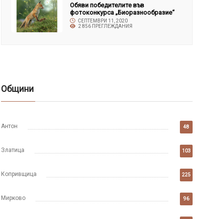
Обяви победителите във
фотоконкурса „Биоразнообразие“
СЕПТЕМВРИ 11, 2020
2 856 ПРЕГЛЕЖДАНИЯ
Общини
Антон
48
Златица
103
Копривщица
225
Мирково
96