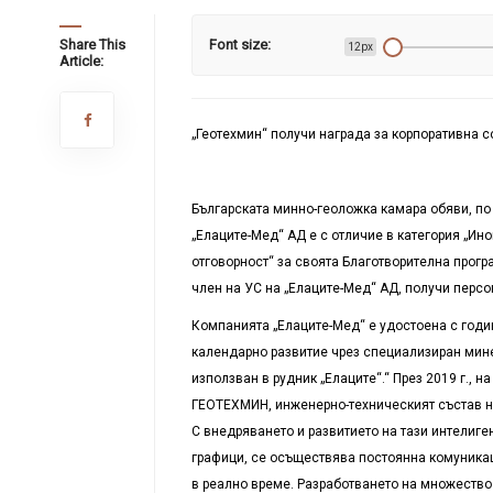
Share This
Font size:
12px
Article:
„Геотехмин“ получи награда за корпоративна с
Българската минно-геоложка камара обяви, по 
„Елаците-Мед“ АД е с отличие в категория „Ин
отговорност“ за своята Благотворителна прогр
член на УС на „Елаците-Мед“ АД,
получи персо
Компанията
„
Елаците-Мед
“
е удостоена с годи
календарно развитие чрез специализиран мине
използван в рудник „Елаците“.“ През 2019 г.
,
на
ГЕОТЕХМИН
, инженерно-техническият състав 
С внедряването и развитието на тази интелиг
графици
,
се осъществява постоянна комуникац
в реално време. Разработването на множество