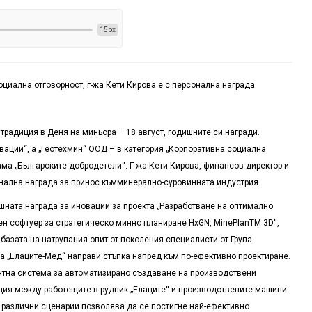
15px
оциална отговорност, г-жа Кети Кирова е с персонална награда
традиция в Деня на миньора – 18 август, годишните си награди.
овации“, а „Геотехмин“ ООД – в категория „Корпоративна социална
ама „Българските добродетели“.
Г-жа Кети Кирова
, финансов директор и
нална награда за принос към
минерално-суровинната индустрия
.
шната награда за иновации за проекта „Разработване на оптимално
н софтуер за стратегическо минно планиране HxGN, MinePlanTM 3D
“,
 базата на натрупания опит от поколения специалисти
от Група
на
„
Елаците-Мед
“
направи стъпка напред към по-ефективно проектиране.
ентна система за автоматизирано създаване на производствени
ия между работещите в рудник
„Елаците“
и производствените машини
 различни сценарии позволява да се постигне най-ефективно