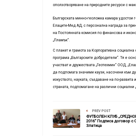
оползотворяване на природните ресурси с ма
Българската минно-геоложка камара удостои г
Елаците-Мед АД, с персонална награда за при
на Постоянната комисия по финансова и иконо
„Пламък“.
С плакет и грамота за Корпоративна социална
програма „Българските добродетели“. Тя е осн
участват и
дружествата
„
Геотехмин
“
ООД,
„
Ела
да подпомага значими каузи, насочени към ду
изкуството
,
науката
,
създаване на по-развита 
страната,
подпомагане на различни социални 
PREV POST
ФУТБОЛЕН КЛУБ „СРЕДНО
2016“ Подписа договор с 
Златица