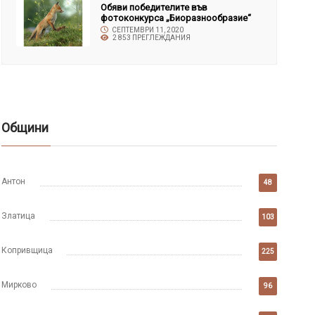
Обяви победителите във
фотоконкурса „Биоразнообразие“
СЕПТЕМВРИ 11, 2020
2 853 ПРЕГЛЕЖДАНИЯ
Общини
Антон
48
Златица
103
Копривщица
225
Мирково
96