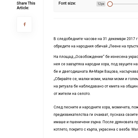
Share This
Font size:
12px
Article:
В следобедните часове на 31 декември 2017 г.
обредите на народния обичай „Пеене на пръсте
На площад „Освобождение“ бе изнесена украсе
нея се завъртяха народни хора, под звуците на
бе и двегодишната Ая-Мари Вацова, насърчаван
„Сбирайте се, малки моми, малки моми и голем
на ритуала бе наблюдавано от кмета на община
от жители на селото.
След песните и народните хора, момичета, пож
предизвикателства ги очакват, пуснаха своите
имаше и пшеничени зърна. После дряновата пръ
котлето, покрито с кърпа, украсена с везба. М