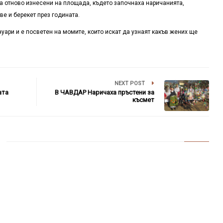
ха отново изнесени на площада, където започнаха наричанията,
ве и берекет през годината.
нуари и е посветен на момите, които искат да узнаят какъв жених ще
NEXT POST
ата
В ЧАВДАР Наричаха пръстени за
късмет