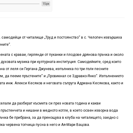
15px
 самодейци от читалище „Труд и постоянство“ в с. Челопеч извършиха
ните“.
ната с краваи, гирлянди от пуканки и плодове дрянова пръчка и около
 духовата музика при културната институция. Самодейките, сред които
а от леля си Гергана Джунева, изпълниха по три пъти песните
и, да пееме пръстените“ и „Провикнал се Здравко-Янко“. Изпълнението
та инж. Алекси Кесяков и неговата съпруга Адриана Кесякова, както и
елали да разберат късмета си през новата година и какви
 пръстенчета и нишани в медното котле, в което освен изворна вода
чка бе прибрана, за да пренощува в клуба на читалището, заедно с
алка червена топчица пусна в него и Ая-Мари Вацова.