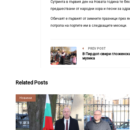
Сутринта в първия ден на Новата година те бя
предшествани от народни хора и песни за здра
Обичаят е първият от зимните празници през я
потропа на портите им в следващите месеци.
PREV POST
В Пирдоп свири гложенск
музика
Related Posts
Култура
Новини