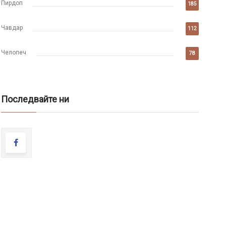
Пирдоп
185
Чавдар
112
Челопеч
78
Последвайте ни