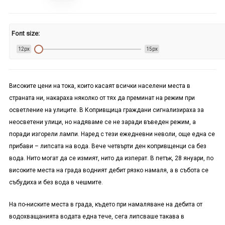
Font size:
12px
15px
Високите цени на тока, които касаят всички населени места в
страната ни, накараха няколко от тях да преминат на режим при
осветление на улиците. В Копривщица граждани сигнализираха за
неосветени улици, но надяваме се не заради въведен режим, а
поради изгорели лампи. Наред с тези ежедневни неволи, още една се
прибави – липсата на вода. Вече четвърти ден копривщенци са без
вода. Нито могат да се измият, нито да изперат. В петък, 28 януари, по
високите места на града водният дебит рязко намаля, а в събота се
събудиха и без вода в чешмите.
На по-ниските места в града, където при намаляване на дебита от
водохващанията водата една тече, сега липсваше такава в