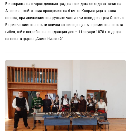
В историята на възрожденския град на тази дата се отдава почит на
Аврелиян, който пада прострелян на 6 км. от Копривщица в южна
посока, при движението на руските части към съседния град Стрелча.
В присъствието на почти всички копривщенци във времето на своята
гибел, той е погребан на следващия ден – 11 януари 1878 г. в двора
на новата църква „Свети Николай“.