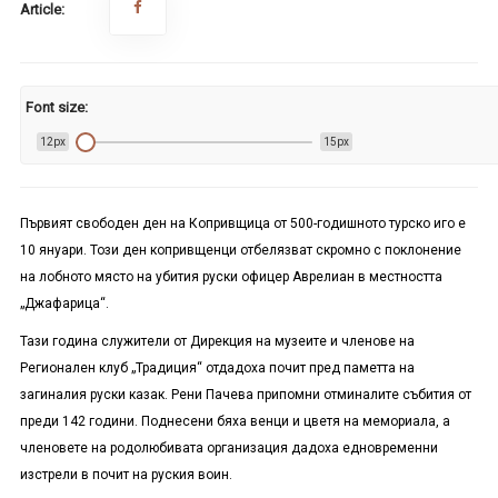
Article:
Font size:
12px
15px
Първият свободен ден на Копривщица от 500-годишното турско иго е
10 януари. Този ден копривщенци отбелязват скромно с поклонение
на лобното място на убития руски офицер Аврелиан в местността
„Джафарица“.
Тази година служители от Дирекция на музеите и членове на
Регионален клуб „Традиция“ отдадоха почит пред паметта на
загиналия руски казак. Рени Пачева припомни отминалите събития от
преди 142 години. Поднесени бяха венци и цветя на мемориала, а
членовете на родолюбивата организация дадоха едновременни
изстрели в почит на руския воин.