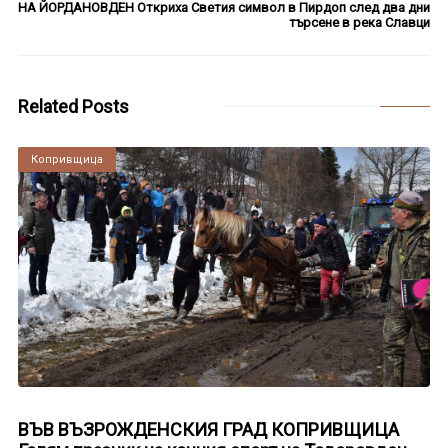
НА ЙОРДАНОВДЕН Откриха Светия символ в Пирдоп след два дни
търсене в река Славци
Related Posts
Копривщица
ВЪВ ВЪЗРОЖДЕНСКИЯ ГРАД КОПРИВЩИЦА