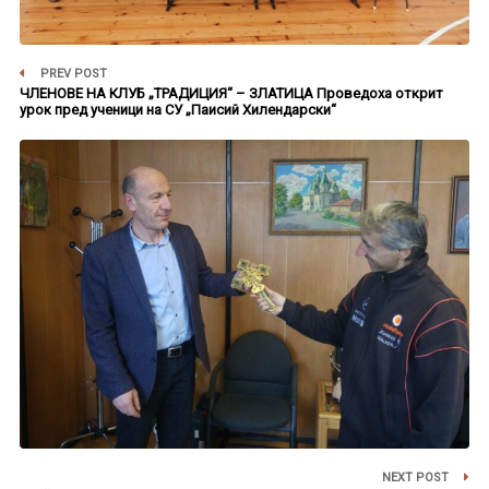
PREV POST
ЧЛЕНОВЕ НА КЛУБ „ТРАДИЦИЯ“ – ЗЛАТИЦА Проведоха открит
урок пред ученици на СУ „Паисий Хилендарски“
NEXT POST