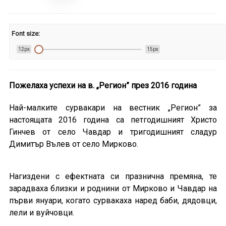
Font size:
12px
15px
Пожелаха успехи на в. „Регион” през 2016 година
Най-малките сурвакари на вестник „Регион” за
настоящата 2016 година са петгодишният Христо
Гинчев от село Чавдар и тригодишният сладур
Димитър Вълев от село Мирково.
Нагиздени с ефектната си празнична премяна, те
зарадваха близки и роднини от Мирково и Чавдар на
първи януари, когато сурвакаха наред баби, дядовци,
лели и вуйчовци.