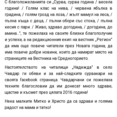
С благопожеланията си „Сурва, сурва година / весела
година! / Голям клас на нива, / червена ябълка в
градина, / голям грозд на лоза, / жълт мамул на леса, /
пълна къща с деца, / пълни обори със стока, / пълна
кесия с пари. / Живо, здраво догодина, / догодина, до
амина…”, те пожелаха на своите близки благополучие
и успехи, а на редакционния екип на вестник „Регион”
да има още повече читатели през Новата година, да
има повече добри новини, които да намират място на
страниците на Вестника на Средногорието.
Настоятелството на читалище „Надежда” в село
Чавдар ги обяви и за най-сладките сурвакари на
своята facebook страница. Чавдарчани си пожелаха
техните благословии да им донесат много здраве,
щастие и късмет през цялата 2016 година!
Нека малките Митко и Христо да са здрави и голяма
радост на мама и татко!