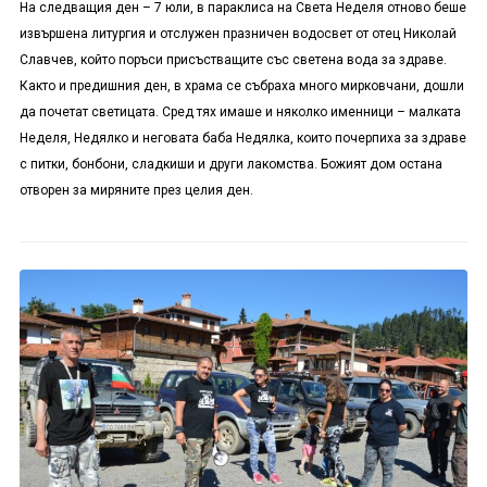
На следващия ден – 7 юли, в параклиса на Света Неделя отново беше
извършена литургия и отслужен празничен водосвет от отец Николай
Славчев, който поръси присъстващите със светена вода за здраве.
Както и предишния ден, в храма се събраха много мирковчани, дошли
да почетат светицата. Сред тях имаше и няколко именници – малката
Неделя, Недялко и неговата баба Недялка, които почерпиха за здраве
с питки, бонбони, сладкиши и други лакомства. Божият дом остана
отворен за миряните през целия ден.