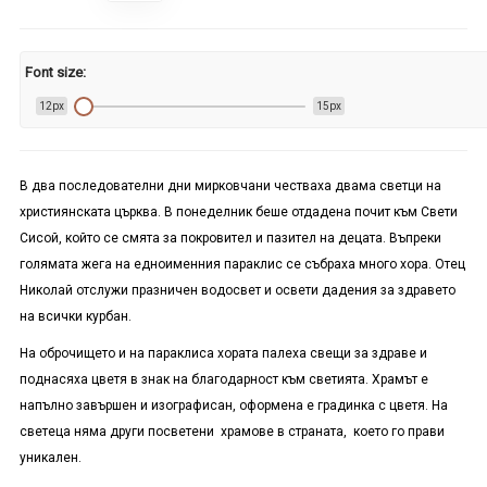
Font size:
12px
15px
В два последователни дни мирковчани честваха двама светци на
християнската църква. В понеделник беше отдадена почит към Свети
Сисой, който се смята за покровител и пазител на децата. Въпреки
голямата жега на едноименния параклис се събраха много хора. Отец
Николай отслужи празничен водосвет и освети дадения за здравето
на всички курбан.
На оброчището и на параклиса хората палеха свещи за здраве и
поднасяха цветя в знак на благодарност към светията. Храмът е
напълно завършен и изографисан, оформена е градинка с цветя. На
светеца няма други посветени храмове в страната, което го прави
уникален.