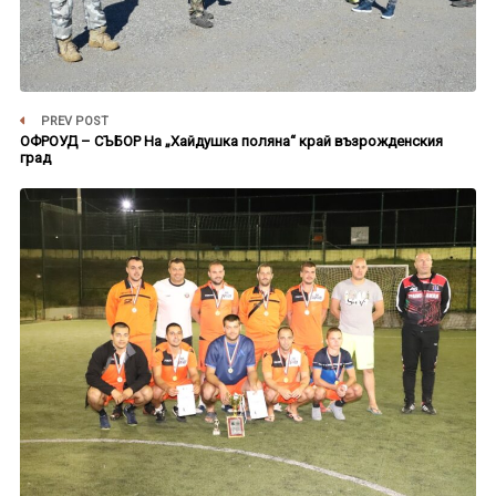
PREV POST
ОФРОУД – СЪБОР На „Хайдушка поляна“ край възрожденския
град