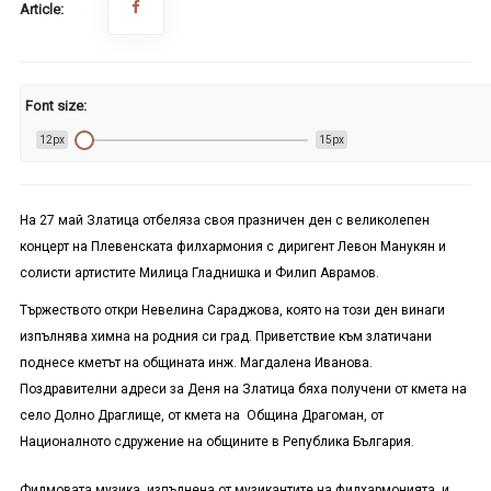
Article:
Font size:
12px
15px
На 27 май Златица отбеляза своя празничен ден с великолепен
концерт на Плевенската филхармония с диригент Левон Манукян и
солисти артистите Милица Гладнишка и Филип Аврамов.
Тържеството откри Невелина Сараджова, която на този ден винаги
изпълнява химна на родния си град. Приветствие към златичани
поднесе кметът на общината инж. Магдалена Иванова.
Поздравителни адреси за Деня на Златица бяха получени от кмета на
село Долно Драглище, от кмета на Община Драгоман, от
Националното сдружение на общините в Република България.
Филмовата музика, изпълнена от музикантите на филхармонията, и