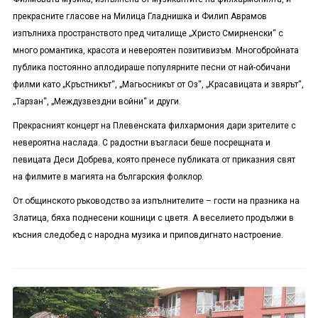
прекрасните гласове на Милица Гладнишка и Филип Аврамов
изпълниха пространството пред читалище „Христо Смирненски“ с
много романтика, красота и невероятен позитивизъм. Многобройната
публика постоянно аплодираше популярните песни от най-обичани
филми като „Кръстникът“, „Магьосникът от Оз“, „Красавицата и звярът“,
„Тарзан“, „Междузвездни войни“ и други.
Прекрасният концерт на Плевенската филхармония дари зрителите с
невероятна наслада. С радостни възгласи беше посрещната и
певицата Деси Добрева, която пренесе публиката от приказния свят
на филмите в магията на българския фолклор.
От общинското ръководство за изпълнителите – гости на празника на
Златица, бяха поднесени кошници с цветя. А веселието продължи в
късния следобед с народна музика и приповдигнато настроение.