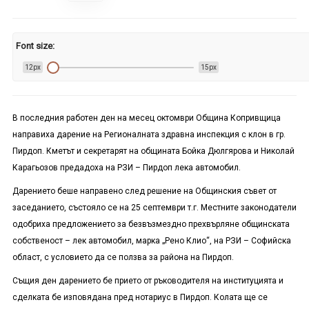
Font size:
12px
15px
В последния работен ден на месец октомври Община Копривщица
направиха дарение на Регионалната здравна инспекция с клон в гр.
Пирдоп. Кметът и секретарят на общината Бойка Дюлгярова и Николай
Карагьозов предадоха на РЗИ – Пирдоп лека автомобил.
Дарението беше направено след решение на Общинския съвет от
заседанието, състояло се на 25 септември т.г. Местните законодатели
одобриха предложението за безвъзмездно прехвърляне общинската
собственост – лек автомобил, марка „Рено Клио“, на РЗИ – Софийска
област, с условието да се ползва за района на Пирдоп.
Същия ден дарението бе прието от ръководителя на институцията и
сделката бе изповядана пред нотариус в Пирдоп. Колата ще се