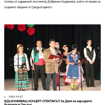
ползва от здравният инспектор Добринка Хаджиева, която отговаря за
седемте общини от Средногорието.
PREV POST
ВДЪХНОВЯВАЩ КОНЦЕРТ-СПЕКТАКЪЛ За Деня на народните
будители в Пирдоп