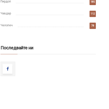
Пирдоп
185
Чавдар
112
Челопеч
78
Последвайте ни