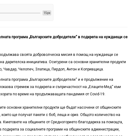
15px
лната програма „Българските добродетели“ в подкрепа на нуждаещи се
 продължава своята доброволческа мисия в помощ на нуждаещи се
дна дарителска инициатива. Осигурени са основни хранителни продукти
, Чавдар, Челопеч, Златица, Пирдоп, Антон и Копривщица.
лната програма „Българските добродетели“ и е продължение на
показва стремеж за подкрепа и съпричастност на „Елаците-Мед“ към
и хората по време на продължаващата пандемия от Covid-19.
ните основни хранителни продукти ще бъдат насочени от общинските
 които ще получат пакети с боб, леща и ориз. Общото количество на
а. Кметовете на общините от Средногорието благодариха за помощта,
 в подкрепа за социалните програми на общинските администрации,