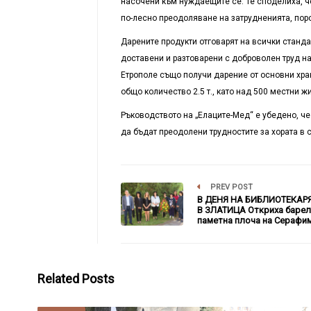
насочени към нуждаещите се. Те споделиха, ч
по-лесно преодоляване на затрудненията, поро
Дарените продукти отговарят на всички станда
доставени и разтоварени с доброволен труд н
Етрополе също получи дарение от основни хра
общо количество 2.5 т., като над 500 местни ж
Ръководството на „Елаците-Мед“ е убедено, ч
да бъдат преодолени трудностите за хората в 
PREV POST
В ДЕНЯ НА БИБЛИОТЕКАРЯ
В ЗЛАТИЦА Откриха барел
паметна плоча на Серафи
Related Posts