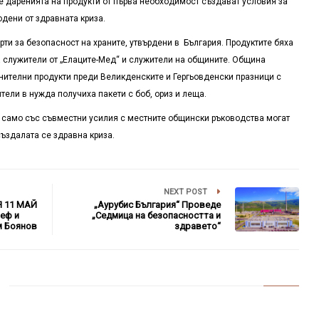
е даренията на продукти от първа необходимост създават условия за
дени от здравната криза.
рти за безопасност на храните, утвърдени в България. Продуктите бяха
а служители от „Елаците-Мед“ и служители на общините. Община
нителни продукти преди Великденските и Гергьовденски празници с
ители в нужда получиха пакети с боб, ориз и леща.
е само със съвместни усилия с местните общински ръководства могат
създалата се здравна криза.
NEXT POST
 11 МАЙ
„Аурубис България“ Проведе
еф и
„Седмица на безопасността и
м Боянов
здравето“