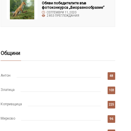
Обяви победителите във
фотоконкурса „Биоразнообразие“
СЕПТЕМВРИ 11, 2020
2 853 ПРЕГЛЕЖДАНИЯ
Общини
Антон
48
Златица
103
Копривщица
225
Мирково
96