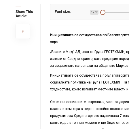
Share This
Font size:
12px
Article:
Инициативата се осъществява по Благотворите
хора
„Елаците-Мед“ АД, част от Група ГЕОТЕХМИН,
жители от Средногорието, като предприе поре
за социалните патронажи на общините Мирково
Инициативата се осъществява по Благотворите
социалната политика на Група ГЕОТЕХМИН. Тя 
трудностите, които изпитват местните власти 
Освен за социалните патронажи, част от даре
власти и към хора в неравностойно положение,
продуктите за Средногорието надвишава 7 тон
която идва в точния момент и ще бъде отново