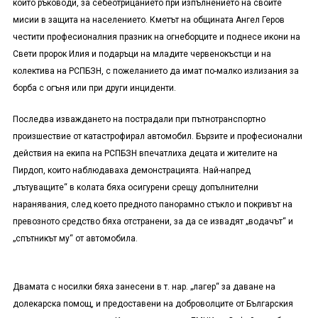
който ръководи, за себеотрицанието при изпълнението на своите
мисии в защита на населението. Кметът на общината Ангел Геров
честити професионалния празник на огнеборците и поднесе икони на
Свети пророк Илия и подаръци на младите червенокъстци и на
колектива на РСПБЗН, с пожеланието да имат по-малко излизания за
борба с огъня или при други инциденти.
Последва изваждането на пострадали при пътнотранспортно
произшествие от катастрофирал автомобил. Бързите и професионални
действия на екипа на РСПБЗН впечатлиха децата и жителите на
Пирдоп, които наблюдаваха демонстрацията. Най-напред
„пътуващите“ в колата бяха осигурени срещу допълнителни
наранявания, след което предното панорамно стъкло и покривът на
превозното средство бяха отстранени, за да се извадят „водачът“ и
„спътникът му“ от автомобила.
Двамата с носилки бяха занесени в т. нар. „лагер“ за даване на
долекарска помощ, и предоставени на доброволците от Българския