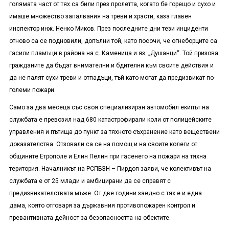
голямата част от тях са били през пролетта, когато бе горещо и сухо и
имаше множество запалвания на треви и храсти, каза главен
инспектор инж. Ненко Миков. През последните дни тези инциденти
отново са се подновили, допълни той, като посочи, че огнеборците са
гасили пламъци в района на с. Каменица и яз. „Душанци“. Той призова
гражданите да бъдат внимателни и бдителни към своите действия и
да не палят сухи треви и отпадъци, тъй като могат да предизвикат по-
големи пожари.
Само за два месеца със своя специализиран автомобил екипът на
службата е превозил над 680 катастрофирали коли от полицейските
управления и пътища до пункт за тяхното съхранение като веществени
доказателства. Отзовали са се на помощ и на своите колеги от
общините Етрополе и Елин Пелин при гасенето на пожари на тяхна
територия. Началникът на РСПБЗН – Пирдоп заяви, че колективът на
службата е от 25 млади и амбицирани да се справят с
предизвикателствата мъже. От две години заедно с тях е и една
дама, която отговаря за държавния противопожарен контрол и
превантивната дейност за безопасността на обектите.