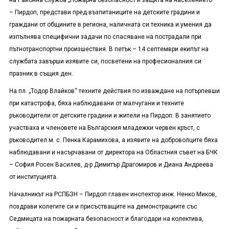
на Районна служба „Пожарна безопасност и защита на населението“
– Пирдоп, представи пред възпитаниците на детските градини и
граждани от общините в региона, наличната си техника и умения да
изпълнява специфични задачи по спасяване на пострадали при
пътнотранспортни произшествия. В петък – 14 септември екипът на
службата завърши изявите си, посветени на професионалния си
празник в същия ден.
На пл. „Тодор Влайков“ техните действия по изваждане на потърпевши
при катастрофа, бяха наблюдавани от малчугани и техните
ръководители от детските градини и жители на Пирдоп. В занятието
участваха и членовете на Българския младежки червен кръст, с
ръководител м. с. Пенка Карамихова, а изявите на доброволците бяха
наблюдавани и насърчавани от директора на Областния съвет на БЧК
– София Росен Василев, д-р Димитър Драгомиров и Диана Андреева
от институцията.
Началникът на РСПБЗН – Пирдоп главен инспектор инж. Ненко Миков,
поздрави колегите си и присъстващите на демонстрациите със
Седмицата на пожарната безопасност и благодари на колектива,