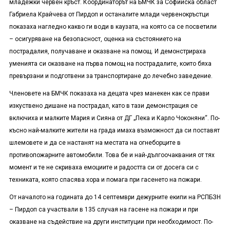
младежки червен кръст. Координаторът на БМЧК за Софийска област
Габриела Крайчева от Пирдоп и останалите млади червенокръстци
показаха нагледно какво ги води в каузата, на която са се посветили
– осигуряване на безопасност, оценка на състоянието на
пострадалия, получаване и оказване на помощ. И демонстрираха
уменията си оказване на първа помощ на пострадалите, които бяха
превързани и подготвени за транспортиране до лечебно заведение.
Членовете на БМЧК показаха на децата чрез манекен как се прави
изкуствено дишане на пострадал, като в тази демонстрация се
включиха и малките Мария и Сияна от ДГ „Пека и Карло Чоконяни“. По-
късно най-малките жители на града имаха възможност да си поставят
шлемовете и да се настанят на местата на огнеборците в
противопожарните автомобили. Това бе и най-дългоочаквания от тях
момент и те не скриваха емоциите и радостта си от досега си с
техниката, която спасява хора и помага при гасенето на пожари.
От началото на годината до 14 септември дежурните екипи на РСПБЗН
– Пирдоп са участвали в 135 случая на гасене на пожари и при
оказване на съдействие на други институции при необходимост. По-