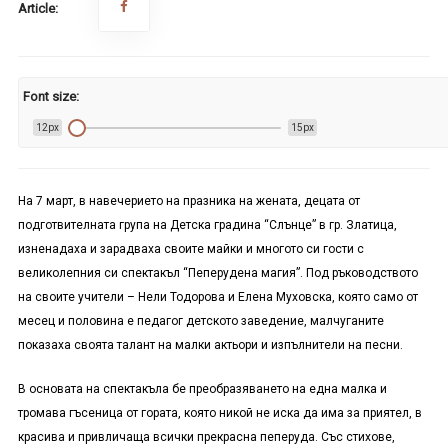
Article:
Font size:
12px
15px
На 7 март, в навечерието на празника на жената, децата от
подготвителната група на Детска градина “Слънце” в гр. Златица,
изненадаха и зарадваха своите майки и многото си гости с
великолепния си спектакъл “Пеперудена магия”. Под ръководството
на своите учители – Нели Тодорова и Елена Муховска, която само от
месец и половина е педагог детското заведение, малчуганите
показаха своята талант на малки актьори и изпълнители на песни.
В основата на спектакъла бе преобразяването на една малка и
тромава гъсеница от гората, която никой не иска да има за приятел, в
красива и привличаща всички прекрасна пеперуда. Със стихове,