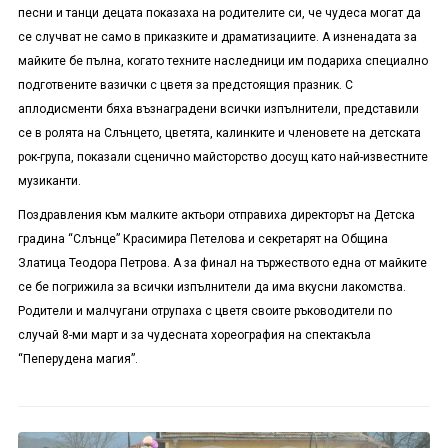
песни и танци децата показаха на родителите си, че чудеса могат да
се случват не само в приказките и драматизациите. А изненадата за
майките бе пълна, когато техните наследници им подариха специално
подготвените вазички с цветя за предстоящия празник. С
аплодисменти бяха възнаградени всички изпълнители, представили
се в ролята на Слънцето, цветята, калинките и членовете на детската
рок-група, показали сценично майсторство досущ като най-известните
музиканти.
Поздравления към малките актьори отправиха директорът на Детска
градина “Слънце” Красимира Петелова и секретарят на Община
Златица Теодора Петрова. А за финал на тържеството една от майките
се бе погрижила за всички изпълнители да има вкусни лакомства.
Родители и малчугани отрупаха с цветя своите ръководители по
случай 8-ми март и за чудесната хореография на спектакъла
“Пеперудена магия”.