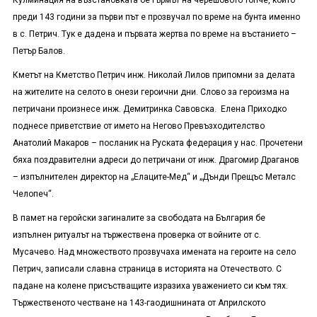
Кулминация на възстановката бе гърмът на черешовото топче, който
преди 143 години за първи път е прозвучал по време на бунта именно
в с. Петрич. Тук е дадена и първата жертва по време на въстанието –
Петър Балов.
Кметът на Кметство Петрич инж. Николай Лилов припомни за делата
на жителите на селото в онези героични дни. Слово за героизма на
петричани произнесе инж. Демитринка Савовска. Елена Приходко
поднесе приветствие от името на Негово Превъзходителство
Анатолий Макаров – посланик на Руската федерация у нас. Прочетени
бяха поздравителни адреси до петричани от инж. Драгомир Драганов
– изпълнителен директор на „Елаците-Мед“ и „Дънди Прещъс Металс
Челопеч“.
В памет на геройски загиналите за свободата на България бе
изпълнен ритуалът на тържествена проверка от войните от с.
Мусачево. Над множеството прозвучаха имената на героите на село
Петрич, записали славна страница в историята на Отечеството. С
падане на колене присъстващите изразиха уважението си към тях.
Тържественото честване на 143-гаодишнината от Априлското