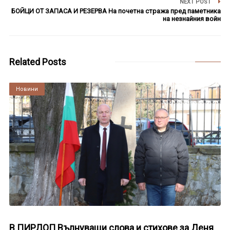
NEXT POST
БОЙЦИ ОТ ЗАПАСА И РЕЗЕРВА На почетна стража пред паметника
на незнайния войн
Related Posts
Култура
Новини
В ПИРДОП Вълнуващи слова и стихове за Деня