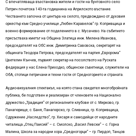
С впечатляваща възстановка жители и гости на бунтовното село
Петрич почетоха 143-та годишнина на Априлското въстание.
Честването започна от центъра на селото, предвождано от духовия
оркестър към Средно училище „Любен Каравелов” гр. Копривщица и
военно формирование от поделението в с. Мусачево. На събитието
присъстваха кметът на Община Златица инж. Милена Иванова,
председателят на ОбС инж. Димитринка Савовска, секретарят на
общината Теодора Петрова, председателят на партия „Евророма“
Цветелин Кънчев, първият секретар на посолството на Руската
федерация у нас Елена Приходко, общински съветници, служители на
ОбА, стотици петричани и техни гости от Средногорието и страната.
Аудио-визуалния спектакъл, на която стана свидетел многобройната
публика, бе подготвен и реализиран от членовете на Национално
дружество „Традиция” от регионалните клубове от с. Мирково, гр.
Панагюрище, с. Баня, Панагюрско, гр. Сливница, гр. Копривщица,
Сдружение „Наследство”, гр. Хисаря и самодейци от народните
читалища „Отец Паисий” – с. Смолско, „Васил Левски” – с. Горна
Малина, Школа за народни хора „Средногорци” – гр. Пирдоп, Танцов