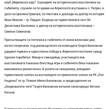
клуб „Мирковско хоро”. Сценарият на историческата възстановка на
събитията, случили се по време на Априлското въстание в с. Петрич, е
дело на Цветина Грамова, по текстове и доклади на доктор по история
Иван Иванов – гр. Пирдоп. Водеща на тържествената част бе
Десислава Василева, а диктор на историческата възстановка –
Симеон Симеонов.
Присъстващите се потопиха в събитията от онези величави дни,
когато петричани, под ръководството на воеводата Георги Бенковски
удържат първата и единствена победа в Априлското въстание срещу
турския поробител. Макар и самодейци, участниците във
възстановката показаха блестяща игра и събитията бяха показани
максимално реалистично. В ролята на свещеника, извършил
тържественат клетва на въстаниците се превъплъти членът на РК „Поп
Недельо” от гр. Плевен Митко Велковски, а предводителят на
„Хвърковатата чета” Георги Бенковски изпълни панагюрецът Антони
Кисьов.