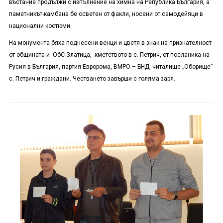
въстание продължи с изпълнение на химна на Република България, а
паметникът-камбана бе осветен от факли, носени от самодейяци в
национални костюми.
На монумента бяха поднесени венци и цветя в знак на признателност
от общината и ОбС Златица, кметството в с. Петрич, от посланика на
Русия в България, партия Евророма, ВМРО – БНД, читалище „Оборище”
с. Петрич и граждани. Честването завърши с голяма заря.