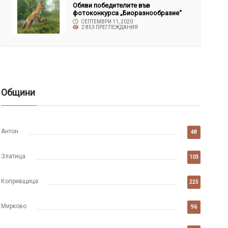
Обяви победителите във
фотоконкурса „Биоразнообразие“
СЕПТЕМВРИ 11, 2020
2 853 ПРЕГЛЕЖДАНИЯ
Общини
Антон
48
Златица
103
Копривщица
225
Мирково
96