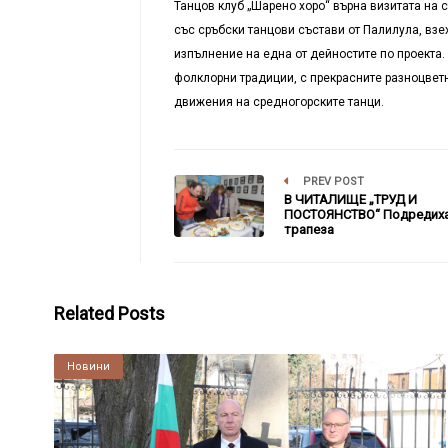
Танцов клуб „Шарено хоро“ върна визитата на 
със сръбски танцови състави от Палилула, взе
изпълнение на една от дейностите по проекта.
фолклорни традиции, с прекрасните разноцвет
движения на средногорските танци.
PREV POST
В ЧИТАЛИЩЕ „ТРУД И
ПОСТОЯНСТВО“ Подредиха
трапеза
Related Posts
Култура
Новини