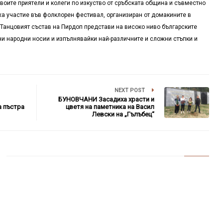
своите приятели и колеги по изкуство от сръбската община и съвместно
ха участие във фолклорен фестивал, организиран от домакините в
 Танцовият състав на Пирдоп представи на високо ниво българските
ни народни носии и изпълнявайки най-различните и сложни стъпки и
NEXT POST
БУНОВЧАНИ Засадиха храсти и
 пъстра
цветя на паметника на Васил
Левски на „Гълъбец“