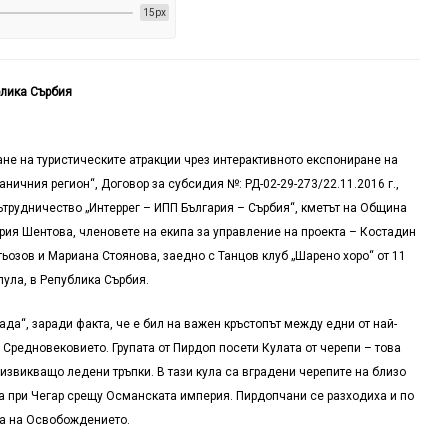
15px
блика Сърбия
не на туристическите атракции чрез интерактивното експониране на
ничния регион“, Договор за субсидия №: РД-02-29-273/22.11.2016 г.,
ътрудничество „Интеррег – ИПП България – Сърбия“, кметът на Община
рия Шентова, членовете на екипа за управление на проекта – Костадин
ьозов и Мариана Стоянова, заедно с Танцов клуб „Шарено хоро“ от 11
ула, в Република Сърбия.
ада“, заради факта, че е бил на важен кръстопът между едни от най-
 Средновековието. Групата от Пирдоп посети Кулата от черепи – това
извикващо ледени тръпки. В тази кула са вградени черепите на близо
ата при Чегар срещу Османската империя. Пирдопчани се разходиха и по
да на Освобождението.