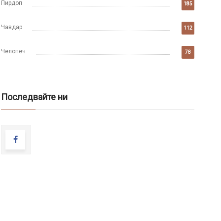
Пирдоп
185
Чавдар
112
Челопеч
78
Последвайте ни