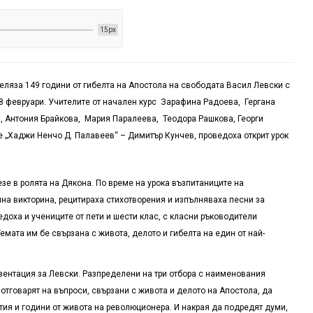
15px
еляза 149 години от гибелта на Апостола на свободата Васил Левски с
18 февруари. Учителите от начален курс Зарафина Радоева, Гергана
, Антония Брайкова, Мария Паралеева, Теодора Рашкова, Георги
е „Хаджи Ненчо Д. Палавеев“ – Димитър Кунчев, проведоха открит урок
зе в ролята на Дякона. По време на урока възпитаниците на
на викторина, рецитираха стихотворения и изпълняваха песни за
доха и учениците от пети и шести клас, с класни ръководители
ата им бе свързана с живота, делото и гибелта на един от най-
зентация за Левски. Разпределени на три отбора с наименования
а отговарят на въпроси, свързани с живота и делото на Апостола, да
ия и години от живота на революционера. И накрая да подредят думи,