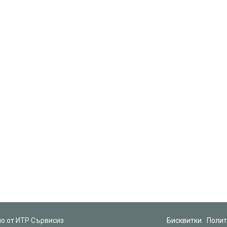
но от
ИТР Сървисиз
Бисквитки
Полит