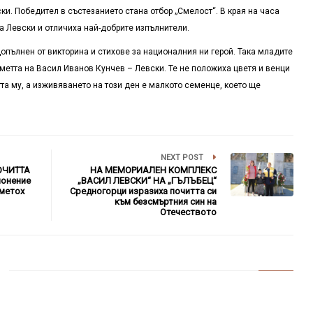
ски. Победител в състезанието стана отбор „Смелост“. В края на часа
а Левски и отличиха най-добрите изпълнители.
опълнен от викторина и стихове за националния ни герой. Така младите
метта на Васил Иванов Кунчев – Левски. Те не положиха цветя и венци
а му, а изживяването на този ден е малкото семенце, което ще
NEXT POST
ОЧИТТА
НА МЕМОРИАЛЕН КОМПЛЕКС
онение
„ВАСИЛ ЛЕВСКИ“ НА „ГЪЛЪБЕЦ“
 метох
Средногорци изразиха почитта си
към безсмъртния син на
Отечеството