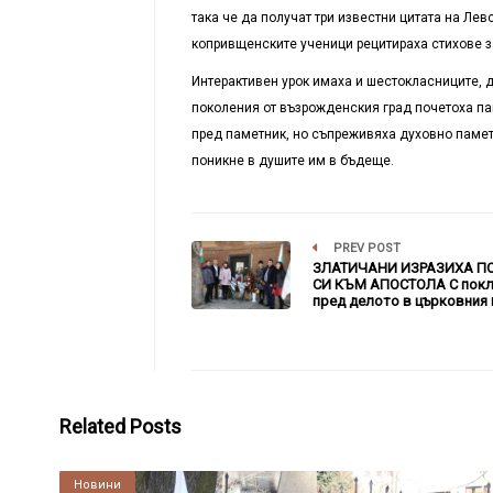
така че да получат три известни цитата на Лев
копривщенските ученици рецитираха стихове з
Интерактивен урок имаха и шестокласниците, д
поколения от възрожденския град почетоха па
пред паметник, но съпреживяха духовно паметт
поникне в душите им в бъдеще.
PREV POST
ЗЛАТИЧАНИ ИЗРАЗИХА П
СИ КЪМ АПОСТОЛА С покл
пред делото в църковния
Related Posts
Култура
Новини