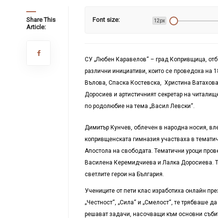
Share This
Font size:
12px
Article:
СУ „Любен Каравелов“ – град Копривщица, отб
различни инициативи, които се проведоха на 
Вълова, Спаска Костевска, Христина Ватахова
Доросиев и артистичният секретар на читалищ
по родолюбие на тема „Васил Левски“.
Димитър Кунчев, облечен в народна носия, вле
копривщенската гимназия участваха в тематич
Апостола на свободата. Тематични уроци прове
Василена Керемидчиева и Лалка Доросиева. Тем
светлите герои на България.
Учениците от пети клас изработиха онлайн пре
„Честност“, „Сила“ и „Смелост“, те трябваше д
решават задачи, насочващи към основни събит