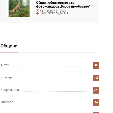
Обяви победителите във
фотоконкурса „Биоразнообразие“
СЕПТЕМВРИ 11, 2020
2 854 ПРЕГЛЕЖДАНИЯ
Общини
Антон
48
Златица
103
Копривщица
225
Мирково
96