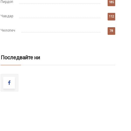
Пирдоп
185
Чавдар
112
Челопеч
78
Последвайте ни