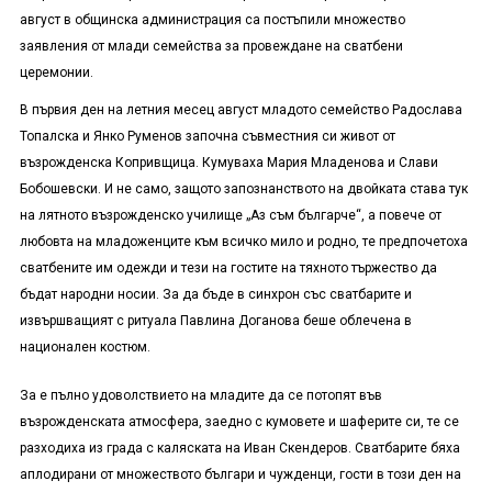
август в общинска администрация са постъпили множество
заявления от млади семейства за провеждане на сватбени
церемонии.
В първия ден на летния месец август младото семейство Радослава
Топалска и Янко Руменов започна съвместния си живот от
възрожденска Копривщица. Кумуваха Мария Младенова и Слави
Бобошевски. И не само, защото запознанството на двойката става тук
на лятното възрожденско училище „Аз съм българче“, а повече от
любовта на младоженците към всичко мило и родно, те предпочетоха
сватбените им одежди и тези на гостите на тяхното тържество да
бъдат народни носии. За да бъде в синхрон със сватбарите и
извършващият с ритуала Павлина Доганова беше облечена в
национален костюм.
За е пълно удоволствието на младите да се потопят във
възрожденската атмосфера, заедно с кумовете и шаферите си, те се
разходиха из града с каляската на Иван Скендеров. Сватбарите бяха
аплодирани от множеството българи и чужденци, гости в този ден на