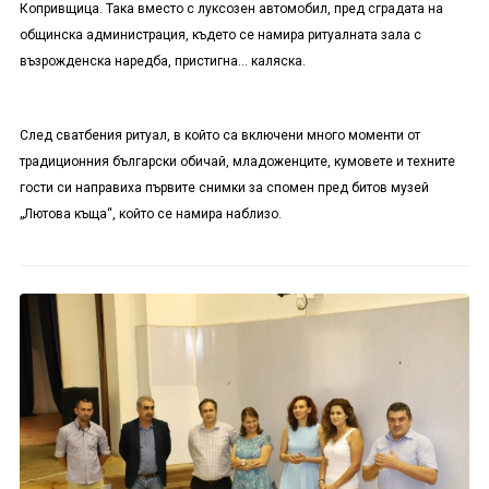
Копривщица. Така вместо с луксозен автомобил, пред сградата на
общинска администрация, където се намира ритуалната зала с
възрожденска наредба, пристигна… каляска.
След сватбения ритуал, в който са включени много моменти от
традиционния български обичай, младоженците, кумовете и техните
гости си направиха първите снимки за спомен пред битов музей
„Лютова къща“, който се намира наблизо.