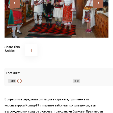
Share This
Article:
Font size:
12px
15px
Въпреки извънредната ситуация в страната, причинена от
коронавируса Ковид-19 и първите заболели копривщенци, във
възрожденския град се сключват граждански бракове. През месец