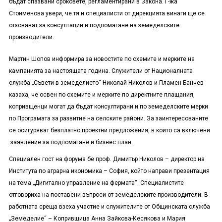
бъдат спазвани сроковете, регламентирани в Закона. Г-жа
Стоименова увери, че тя и специалисти от дирекцията винаги ще се
отзовават за консултации и подпомагане на земеделските
производители.
Мартин Шопов информира за новостите по схемите и мерките на
кампанията за настоящата година. Служители от Националната
служба „Съвети в земеделието“ Николай Николов и Пламен Банчев
казаха, че освен по схемите и мерките по директните плащания,
копривщенци могат да бъдат консултирани и по земеделските мерки
по Програмата за развитие на селските райони. За заинтересованите
се осигуряват безплатно проектни предложения, в които са включени
заявление за подпомагане и бизнес план.
Специален гост на форума бе проф. Димитър Николов – директор на
Института по аграрна икономика – София, който направи презентация
на тема „Дигитално управление на фермата“. Специалистите
отговориха на поставени въпроси от земеделските производители. В
работната среща взеха участие и служителите от Общинската служба
„Земеделие“ – Копривщица Анна Зайкова-Кесякова и Мария