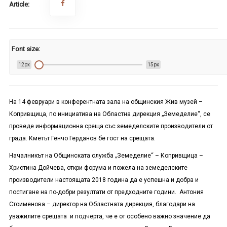
Article:
Font size:
12px
15px
На 14 февруари в конферентната зала на общинския Жив музей –
Копривщица, по инициатива на Областна дирекция „Земеделие“, се
проведе информационна среща със земеделските производители от
града. Кметът Генчо Герданов бе гост на срещата.
Началникът на Общинската служба „Земеделие“ – Копривщица –
Христина Дойчева, откри форума и пожела на земеделските
производители настоящата 2018 година да е успешна и добра и
постигане на по-добри резултати от предходните години. Антония
Стоименова – директор на Областната дирекция, благодари на
уважилите срещата и подчерта, че е от особено важно значение да