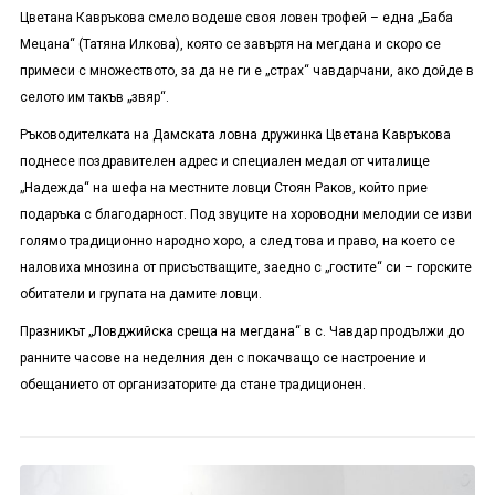
Цветана Кавръкова смело водеше своя ловен трофей – една „Баба
Мецана“ (Татяна Илкова), която се завъртя на мегдана и скоро се
примеси с множеството, за да не ги е „страх“ чавдарчани, ако дойде в
селото им такъв „звяр“.
Ръководителката на Дамската ловна дружинка Цветана Кавръкова
поднесе поздравителен адрес и специален медал от читалище
„Надежда“ на шефа на местните ловци Стоян Раков, който прие
подаръка с благодарност. Под звуците на хороводни мелодии се изви
голямо традиционно народно хоро, а след това и право, на което се
наловиха мнозина от присъстващите, заедно с „гостите“ си – горските
обитатели и групата на дамите ловци.
Празникът „Ловджийска среща на мегдана“ в с. Чавдар продължи до
ранните часове на неделния ден с покачващо се настроение и
обещанието от организаторите да стане традиционен.