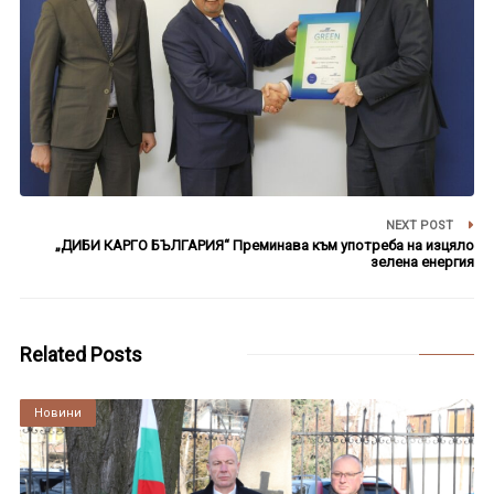
NEXT POST
„ДИБИ КАРГО БЪЛГАРИЯ“ Преминава към употреба на изцяло
зелена енергия
Related Posts
Култура
Новини