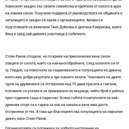
повеселят заедно със своите семейства и приятели от селото в края
на ловния сезон. Получили подкрепа от ръководствата на общината и
читалището и заедно се заели с организацията. Активно в
подготовката се включили Таня Дойнова и Цветана Кавръкова, които
бяха и сред най-дейните участници в събитието.
Стоян Раков сподели, че по време на приключилия вече сезон
ловците от селото, които са най-многобройните, след колегите си от
гр. Пирдоп, са помогнали за съхраняването и популацията на дивеча,
което има добри резултати и при ловните излети. Членовете на двете
групи на дружинката са отстреляли над 70 диви прасета и глигани,
положили са усилия и за премахване на хищници, чийто брой в района
през годините също е нараснал. Всяка събота почитателите на най-
древния спорт са в гората за лов на чакали и вече има доста
отстреляни от тях. А това ще благоприятства популацията на пернатия
дивеч, каза Стоян Раков.
Организаторите се погрижиха за доброто настроение на