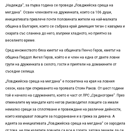
„Надежда“, за първа година се проведе „Ловджийска среща на
мегдана“. Освен членовете на дружинката, които са 106 души,
инициативата привлече почти половината жители на най-малката
община в България, които се събраха край димящия тиган с кавърма и
скарата със сланина до него, въпреки хладното, но приятно за
веселието време.
Сред множеството бяха кметът на общината Пенчо Геров, кметът на
община Пирдоп Ангел Геров, който е и член на една от двете ловни
групи на дружинката в селото, гости и приятели на домакините от
съседни селища.
„Ловджийска среща на мегдана“ е посветена на края на ловния
сезон, каза при откриването на проявата Стоян Раков. От шест години
той е начело на сдружението, което е част от ЛРС „Средногорие“. През
отминалите му мандати като негов ръководител ловците са имали
немалко срещи за сплотяване и провеждане на различни дейности,
които извършват ловците за подхранване и в грижа за дивеча. А
идеята за инициативата „Ловджийска среща на мегдана“ се зародила
от това, че при излетите ловците са все в гората, затова решили да се