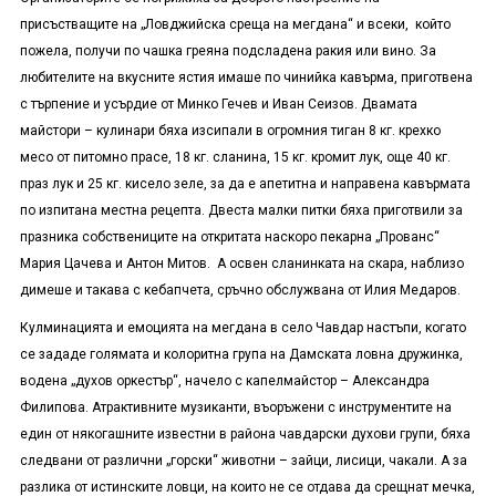
присъстващите на „Ловджийска среща на мегдана“ и всеки, който
пожела, получи по чашка греяна подсладена ракия или вино. За
любителите на вкусните ястия имаше по чинийка кавърма, приготвена
с търпение и усърдие от Минко Гечев и Иван Сеизов. Двамата
майстори – кулинари бяха изсипали в огромния тиган 8 кг. крехко
месо от питомно прасе, 18 кг. сланина, 15 кг. кромит лук, още 40 кг.
праз лук и 25 кг. кисело зеле, за да е апетитна и направена кавърмата
по изпитана местна рецепта. Двеста малки питки бяха приготвили за
празника собствениците на откритата наскоро пекарна „Прованс“
Мария Цачева и Антон Митов. А освен сланинката на скара, наблизо
димеше и такава с кебапчета, сръчно обслужвана от Илия Медаров.
Кулминацията и емоцията на мегдана в село Чавдар настъпи, когато
се зададе голямата и колоритна група на Дамската ловна дружинка,
водена „духов оркестър“, начело с капелмайстор – Александра
Филипова. Атрактивните музиканти, въоръжени с инструментите на
един от някогашните известни в района чавдарски духови групи, бяха
следвани от различни „горски“ животни – зайци, лисици, чакали. А за
разлика от истинските ловци, на които не се отдава да срещнат мечка,