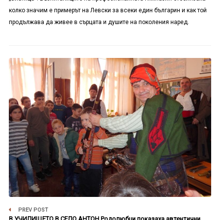
колко значим е примерът на Левски за всеки един българин и как той
продължава да живее в сърцата и душите на поколения наред.
PREV POST
В УЧИЛИЩЕТО В СЕЛО АНТОН Родолюбци показаха автентични