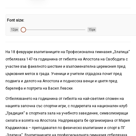
Font size:
12px
15px
На 18 февруари възпитаниците на Професионална гимназия „Златица“
отбелязаха 147-та годишнина от гибелта на Апостола на Свободата с
участие във факелното шествие и възпоменателна церемония пред
църковния метох в града. Ученици и учители отдадоха почит пред
подвига и делото на Апостола и поднесоха венци и цветя пред
барелефа и портрета на Васил Левски.
Отбелязването на годишнина от гибелта на най-светлия спомен на
нацията започна със спортни игри, с подкрепата на национален клуб
„Традиция“ в спортната зала на учебното заведение, символизиращи
силата и волята на Апостола. Надпреварата бе организирана от Мария
Кърджилова – преподавател по физическо възпитание и спорт в ПГ
„Златица“. Възпитаниците на професионалната гимназия отбелязаха