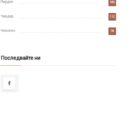
Пирдоп
185
Чавдар
112
Челопеч
78
Последвайте ни