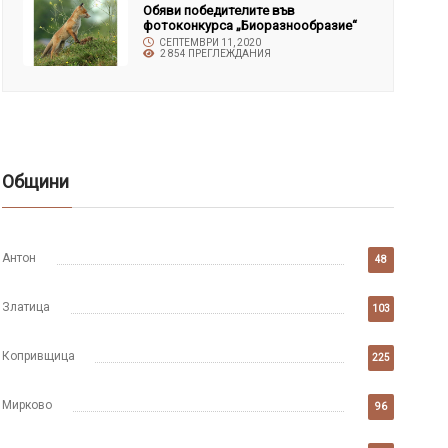
Обяви победителите във
фотоконкурса „Биоразнообразие“
СЕПТЕМВРИ 11, 2020
2 854 ПРЕГЛЕЖДАНИЯ
Общини
Антон
48
Златица
103
Копривщица
225
Мирково
96