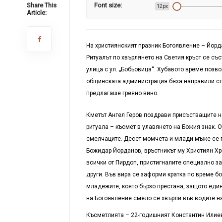
Share This
Font size:
12px
Article:
На християнският празник Богоявление – Йорда
Ритуалът по хвърлянето на Светия кръст се съ
улица с ул. „Бобьовица“. Хубавото време позв
общинската администрация бяха направили спе
предлагаше греяно вино.
Кметът Ангел Геров поздрави присъстващите н
ритуала – късмет в улавянето на Божия знак.
смелчаците. Десет момчета и млади мъже се п
Божидар Йорданов, връстникът му Християн Хри
всички от Пирдоп, пристигналите специално за
други. Във вира се заформи кратка по време бо
младежите, която бързо престана, защото един 
на Богоявление смело се хвърли във водите на
Късметлията – 22-годишният Константин Илиев 