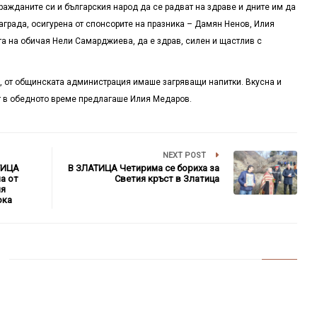
ражданите си и българския народ да се радват на здраве и дните им да
аграда, осигурена от спонсорите на празника – Дамян Ненов, Илия
та на обичая Нели Самарджиева, да е здрав, силен и щастлив с
а, от общинската администрация имаше загряващи напитки. Вкусна и
т в обедното време предлагаше Илия Медаров.
NEXT POST
ТИЦА
В ЗЛАТИЦА Четирима се бориха за
а от
Светия кръст в Златица
ия
ока