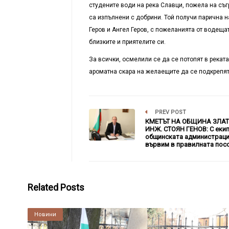
студените води на река Славци, пожела на съг
са изпълнени с добрини. Той получи парична н
Геров и Ангел Геров, с пожеланията от водеща
близките и приятелите си.
За всички, осмелили се да се потопят в рекат
ароматна скара на желаещите да се подкрепя
PREV POST
КМЕТЪТ НА ОБЩИНА ЗЛА
ИНЖ. СТОЯН ГЕНОВ: С екип
общинската администрац
вървим в правилната пос
Related Posts
Култура
Новини