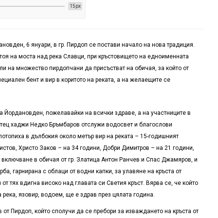
15px
новден, 6 януари, в гр. Пирдоп се постави начало на нова традиция.
стоя на моста над река Славци, при кръстовището на едноименната
оли на множество пирдопчани да присъстват на обичая, за който от
циален бент и вир в коритото на реката, а на желаещите се
а Йордановден, пожелавайки на всички здраве, а на участниците в
 Отец хаджи Недко Бръмбаров отслужи водосвет и благослови
отопиха в дълбокия около метър вир на реката – 15-годишният
стов, Христо Заков – на 34 години, Добри Димитров – на 21 години,
 включване в обичая от гр. Златица Антон Ранчев и Спас Джамяров, и
рба, гарнирана с облаци от водни капки, за улавяне на кръста от
от тях вдигна високо над главата си Светия кръст. Вярва се, че който
 река, язовир, водоем, ще е здрав през цялата година.
от Пирдоп, който сполучи да се пребори за изваждането на кръста от