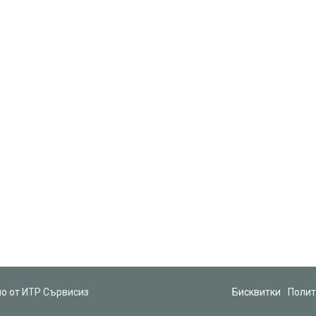
но от
ИТР Сървисиз
Бисквитки
Полит