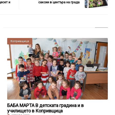
есет и
саксии в центъра на града
Копривщица
БАБА МАРТА В детската градина и в
училището в Копривщица