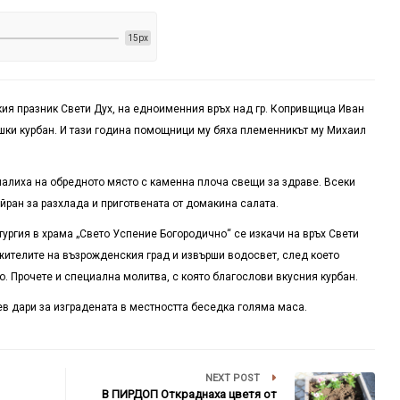
15px
кия празник Свети Дух, на едноименния връх над гр. Копривщица Иван
шки курбан. И тази година помощници му бяха племенникът му Михаил
палиха на обредното място с каменна плоча свещи за здраве. Всеки
йран за разхлада и приготвената от домакина салата.
ургия в храма „Свето Успение Богородично“ се изкачи на връх Свети
жителите на възрожденския град и извърши водосвет, след което
о. Прочете и специална молитва, с която благослови вкусния курбан.
ев дари за изградената в местността беседка голяма маса.
NEXT POST
В ПИРДОП Откраднаха цветя от