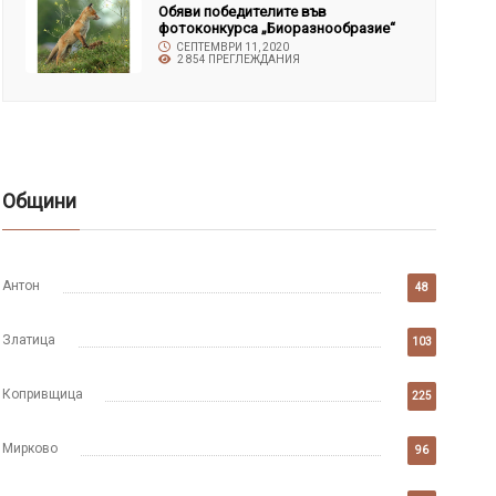
Обяви победителите във
фотоконкурса „Биоразнообразие“
СЕПТЕМВРИ 11, 2020
2 854 ПРЕГЛЕЖДАНИЯ
Общини
Антон
48
Златица
103
Копривщица
225
Мирково
96