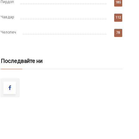
Пирдоп
185
Чавдар
112
Челопеч
78
Последвайте ни