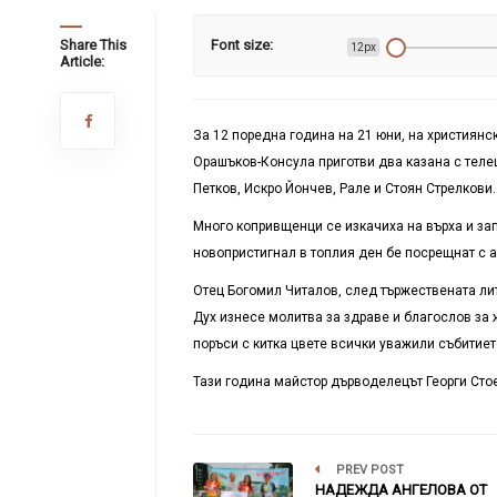
Share This
Font size:
12px
Article:
За 12 поредна година на 21 юни, на християнс
Орашъков-Консула приготви два казана с теле
Петков, Искро Йончев, Рале и Стоян Стрелкови.
Много копривщенци се изкачиха на върха и за
новопристигнал в топлия ден бе посрещнат с а
Отец Богомил Читалов, след тържествената лит
Дух изнесе молитва за здраве и благослов за 
поръси с китка цвете всички уважили събитиет
Тази година майстор дърводелецът Георги Сто
PREV POST
НАДЕЖДА АНГЕЛОВА ОТ