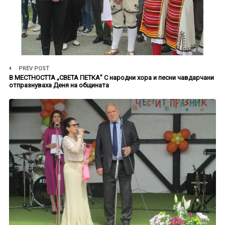
PREV POST
В МЕСТНОСТТА „СВЕТА ПЕТКА” С народни хора и песни чавдарчани
отпразнуваха Деня на общината