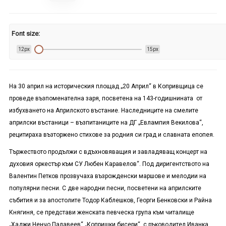
Font size:
12px
15px
На 30 април на историческия площад „20 Април“ в Копривщица се
проведе възпоменателна заря, посветена на 143-годишнината от
избухването на Априлското въстание. Наследниците на смелите
априлски въстаници – възпитаниците на ДГ „Евлампия Векилова“,
рецитираха възторжено стихове за родния си град и славната епопея.
Тържеството продължи с вдъхновяващия и завладяващ концерт на
духовия оркестър към СУ Любен Каравелов“. Под диригентството на
Валентин Петков прозвучаха възрожденски маршове и мелодии на
популярни песни. С две народни песни, посветени на априлските
събития и за апостолите Тодор Каблешков, Георги Бенковски и Райна
Княгиня, се представи женската певческа група към читалище
„Хаджи Ненчо Палавеев“ „Копришки бисери“, с ръководител Иванка