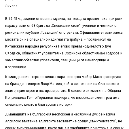
Личева.
В 19:45 ч., водени от военна музика, на площата пристигнаха три роти
парашутисти от 68 бригада „Специални сили“, ученици и четници от
регионални клубове „Традиция“ от страната. Официалните гости заеха
местата си на специално издигнатата трибуна – посланикът на
Китайската народна република
Н
егово Превъзходителство
Дун
Сяодзюн
, областният управител на Софийска област Илиан Тодоров и
заместник-областни управители, свещеници от Панагюрище и
Копривщица.
Командващият тържествената заря-проверка майор Миков рапортува
на бригаден генерал Явор Матеев, който се поклони на българското
знаме, прие строя и поздрави ротите. В словото си кметът на Община
Копривщица Генчо Герданов подчерта, че възрожденският град има
специално място в българската история.
„Еманацията на българския неспокоен и несломим дух се нарича
Априлско въстание. Българите въстават не срещу „съжителството“, не
срещу дискриминацията, както пише в учебниците по история, а срещу