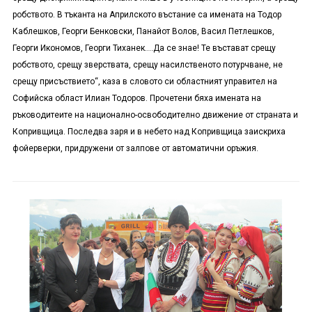
робството. В тъканта на Априлското въстание са имената на Тодор
Каблешков, Георги Бенковски, Панайот Волов, Васил Петлешков,
Георги Икономов, Георги Тиханек….Да се знае! Те въстават срещу
робството, срещу зверствата, срещу насилственото потурчване, не
срещу присъствието“, каза в словото си областният управител на
Софийска област Илиан Тодоров. Прочетени бяха имената на
ръководитеите на национално-освободително движение от страната и
Копривщица. Последва заря и в небето над Копривщица заискриха
фойерверки, придружени от залпове от автоматични оръжия.