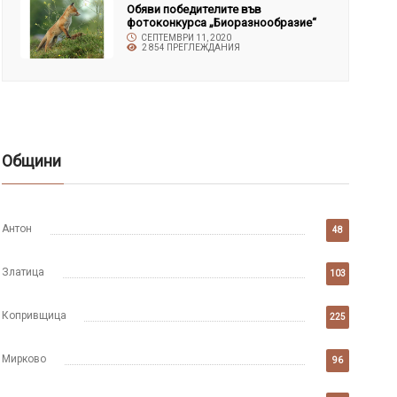
Обяви победителите във
фотоконкурса „Биоразнообразие“
СЕПТЕМВРИ 11, 2020
2 854 ПРЕГЛЕЖДАНИЯ
Общини
Антон
48
Златица
103
Копривщица
225
Мирково
96