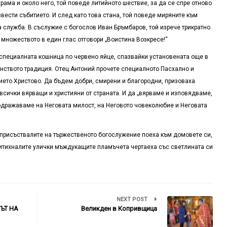
рама и около него, той поведе литийното шествие, за да се спре отново
звести събитието. И след като това стана, той поведе миряните към
 служба. В съслужие с богослов Иван Бръмбаров, той изрече трикратно
о множеството в един глас отговори „Воистина Возкресе!“
 специалната кошница по червено яйце, спазвайки установената още в
янството традиция. Отец Антоний прочете специалното Пасхално и
ето Христово. Да бъдем добри, смирени и благородни, призоваха
всички вярващи и християни от страната. И да „вярваме и изповядваме,
подражаваме на Неговата милост, на Неговото човеколюбие и Неговата
присъствалите на тържественото богослужение поеха към домовете си,
ритихналите улички мъждукащите пламъчета чертаеха със светлината си
NEXT POST
ЪТ НА
Великден в Копривщица