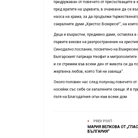
придружаван от повечето от присъстващите в х
пред вратите на църквата, в очакване да се въ
наоса на храма, за да продължи тържествената
сакралните думи „Христос Возкресе!“, на коит
Деца и възрастни, предимно дами, оставяха в
първите векове на разпространение на христи
Синодално послание, посветено на Възкресени
Българският патриарх Неофит и митрополитите 
и се стремим във всеки ден от живота си да 
жертвена любов, която Той ни завеща“.
Около половин час след полунощ повечето от 
носейки със себе си запалените свещи. И в п
пътя на Благодатния огън към всеки дом.
PREV POST
МАРИЯ ВЕЛКОВА ОТ „ГЛАС
БЪЛГАРИЯ“