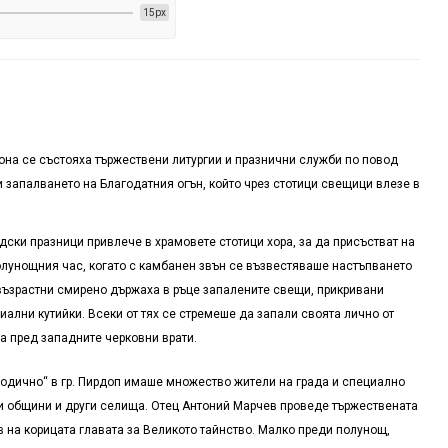
15px
она се състояха тържествени литургии и празнични служби по повод
 запалването на Благодатния огън, който чрез стотици свещици влезе в
дски празници привлече в храмовете стотици хора, за да присъстват на
лунощния час, когато с камбанен звън се възвестяваше настъпването
 възрастни смирено държаха в ръце запалените свещи, прикривани
ални кутийки. Всеки от тях се стремеше да запали своята лично от
 пред западните черковни врати.
родично“ в гр. Пирдоп имаше множество жители на града и специално
и общини и други селища. Отец Антоний Марчев проведе тържествената
в на корицата главата за Великото тайнство. Малко преди полунощ,