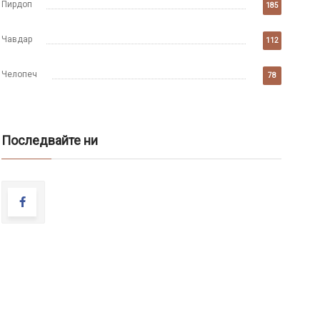
Пирдоп
185
Чавдар
112
Челопеч
78
Последвайте ни