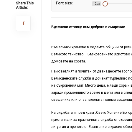
Share This
Font size:
12px
Article:
Вдъхнови стотици към доброта и смирение
Във всички храмове в седемте общини от реги
Великото тайнство – Възкресението Христово и
домовете на хората.
Най-светлият и почитан от дванадесетте Госпо
Великденските служби и дочакат търпеливо по
на съкровения миг. Много деца, млади хора и
заради променливото време в шепи или в специ
свещеника или от запалената голяма вощеница
На службата и пред храм „Свето Успение Бого
пристигнали за празничната служба от съседн
литургия и прочете от Евангелие с красив обко