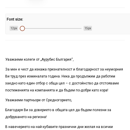
Font size:
12px
15px
Уважаеми колеги от „Аурубис България“,
За мен е чест да изкажа признателност и благодарност за неуморния
Ви труд през изминалата година. Нека да продължим да работим
заедно като един отбор с обща цел – с достойнство да отстояваме
постиженията на компанията и да бъдем по-добри като хора!
Уважаеми партньори от Средногорието,
Благодаря Ви за доверието в общата цел да бъдем полезни за
добруването на региона!
В навечерието на най-хубавите празнични дни желая на всички