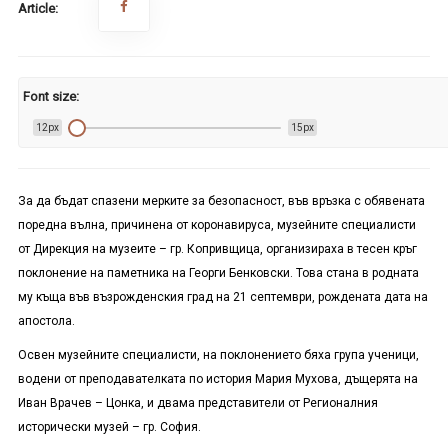
Article:
Font size:
12px
15px
За да бъдат спазени мерките за безопасност, във връзка с обявената
поредна вълна, причинена от коронавируса, музейните специалисти
от Дирекция на музеите – гр. Копривщица, организираха в тесен кръг
поклонение на паметника на Георги Бенковски. Това стана в родната
му къща във възрожденския град на 21 септември, рождената дата на
апостола.
Освен музейните специалисти, на поклонението бяха група ученици,
водени от преподавателката по история Мария Мухова, дъщерята на
Иван Врачев – Цонка, и двама представители от Регионалния
исторически музей – гр. София.