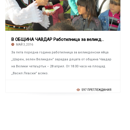
В ОБЩИНА ЧАВДАР Работилница за великденски я
МАЙ 3, 2016
За пета поредна година работилница за великденски яйца
„Шарен, зелен Великден” зарадва децата от община Чавдар
на Велики четвъртък – 28 април. От 18.00 часа на площад
„Васил Левски” всяко.
597 ПРЕГЛЕЖДАНИЯ