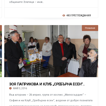
общините Златица – инж..
483 ПРЕГЛЕЖДАНИЯ
Новини
ЗОЯ ПАПРИКОВА И КЛУБ „СРЕБЪРНА ЕСЕН“ ОТ СОФИЯ
МАЙ 3, 2016
Във вторник – 26 април, група от хоспис „Милосърдие“ –
София и на Клуб „Сребърна есен“, водени от добре познатата