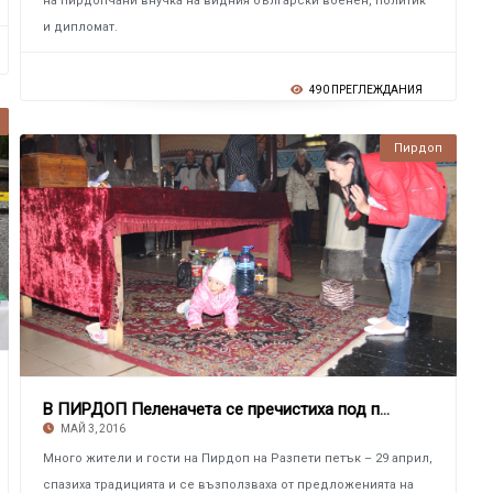
на пирдопчани внучка на видния български военен, политик
и дипломат.
490 ПРЕГЛЕЖДАНИЯ
Пирдоп
В ПИРДОП Пеленачета се пречистиха под плащен
МАЙ 3, 2016
Много жители и гости на Пирдоп на Разпети петък – 29 април,
спазиха традицията и се възползваха от предложенията на