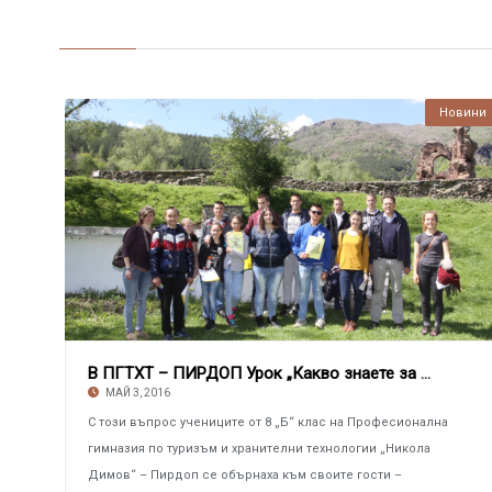
Новини
В ПГТХТ – ПИРДОП Урок „Какво знаете за Пирдоп
МАЙ 3, 2016
С този въпрос учениците от 8 „Б“ клас на Професионална
гимназия по туризъм и хранителни технологии „Никола
Димов“ – Пирдоп се обърнаха към своите гости –