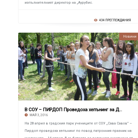
изпълнителният директор на „Аурубис.
434 ПРЕГЛЕЖДАНИЯ
Новини
В СОУ – ПИРДОП Проведоха хепънинг за Деня на
МАЙ 3, 2016
На 28 април в градския парк учениците от СОУ „Сава Савов” –
Пирдоп проведоха хепънинг по повод патронния празник на