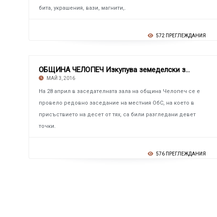
бита, украшения, вази, магнити,.
572 ПРЕГЛЕЖДАНИЯ
ОБЩИНА ЧЕЛОПЕЧ Изкупува земеделски земи в ме
МАЙ 3, 2016
На 28 април в заседателната зала на община Челопеч се е
провело редовно заседание на местния ОбС, на което в
присъствието на десет от тях, са били разгледани девет
точки.
576 ПРЕГЛЕЖДАНИЯ