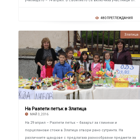
училището – 14 април. В събитието се включиха участници от.
480 ПРЕГЛЕЖДАНИЯ
Златица
На Разпети петък в Златица
МАЙ 3, 2016
На 29 април – Разпети петък – базарът за глинени и
порцеланови стоки в Златица отвори рано сутринта. На
различните щандове с предлагаха разнообразни предмети за