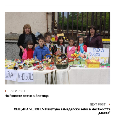
PREV POST
На Разпети петък в Златица
NEXT POST
ОБЩИНА ЧЕЛОПЕЧ Изкупува земеделски земи в местността
„Маята”