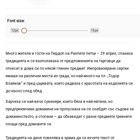
Font size:
12px
15px
Много жители и гости на Пирдоп на Разпети петък – 29 април, спазиха
традицията и се възползваха от предложенията на търговци да
отнесат в дома си по някой глинен предмет. Импровизирани сергии
имаше на различни места из града, но най-много на пл. „Тодор
Влайков“ и пред църквата, които радваха с красотата на изделията си
до късно след обяд.
Харчеха се най-вече сувенири, които бяха и най-евтини, но
предприемчиви домакини не пропускаха на се снабдят със съдове за
домакинството, а стопани – да обзаведат с разни предмети тревните
площи пред домовете си.
Традицията на деня повелява в храма да се изчете текст от