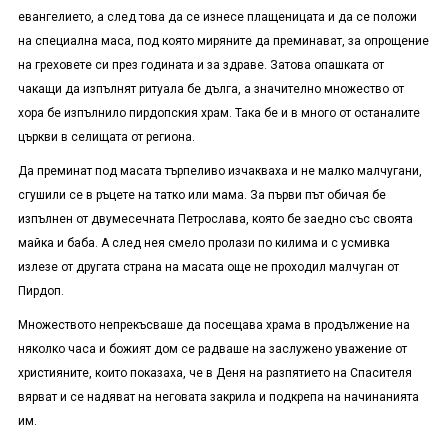
евангелието, а след това да се изнесе плащеницата и да се положи
на специална маса, под която миряните да преминават, за опрощение
на греховете си през годината и за здраве. Затова опашката от
чакащи да изпълнят ритуала бе дълга, а значително множество от
хора бе изпълнило пирдопския храм. Така бе и в много от останалите
църкви в селищата от региона.
Да преминат под масата търпеливо изчакваха и не малко малчугани,
сгушили се в ръцете на татко или мама. За първи път обичая бе
изпълнен от двумесечната Петрослава, която бе заедно със своята
майка и баба. А след нея смело пролази по килима и с усмивка
излезе от другата страна на масата още не проходил малчуган от
Пирдоп.
Множеството непрекъсваше да посещава храма в продължение на
няколко часа и божият дом се радваше на заслужено уважение от
християните, които показаха, че в Деня на разпятието на Спасителя
вярват и се надяват на неговата закрила и подкрепа на начинанията
им.