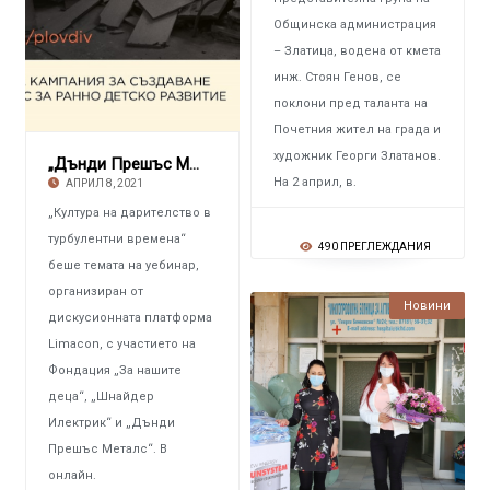
Общинска администрация
– Златица, водена от кмета
инж. Стоян Генов, се
поклони пред таланта на
Почетния жител на града и
художник Георги Златанов.
„Дънди Прешъс Металс” и културата на дарителс
На 2 април, в.
АПРИЛ 8, 2021
„Култура на дарителство в
турбулентни времена“
490 ПРЕГЛЕЖДАНИЯ
беше темата на уебинар,
организиран от
Новини
дискусионната платформа
Limacon, с участието на
Фондация „За нашите
деца“, „Шнайдер
Илектрик“ и „Дънди
Прешъс Металс“. В
онлайн.