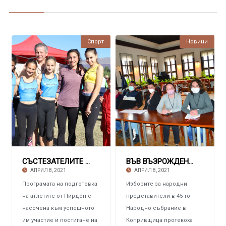
Спорт
Новини
СЪСТЕЗАТЕЛИТЕ НА СПОРТЕН КЛУБ „СЕДНОГОРСКИ АТ
ВЪВ ВЪЗРОЖДЕНСКИЯ ГРАД ГЕРБ е първи, следват
АПРИЛ 8, 2021
АПРИЛ 8, 2021
Програмата на подготовка
Изборите за народни
на атлетите от Пирдоп е
представители в 45-то
насочена към успешното
Народно събрание в
им участие и постигане на
Копривщица протекоха