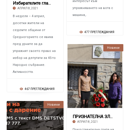
интересът към
Избирателите гласуваха за шарен Парламент
упражняването на вота с
АПРИЛ 8, 2021
машина,.
В неделя – 4 април,
десетки жители на
седемте общини от
477 ПРЕГЛЕЖДАНИЯ
Средногорието се явиха
пред урните за да
Новини
упражнят своето право на
избор на депутати за 45-то
Народно събрание.
Активността.
467 ПРЕГЛЕЖДАНИЯ
Новини
ПРИЗНАТЕЛНА ЗЛАТИЦА Стори поклон пред талант
АПРИЛ 8, 2021
Представителна група на