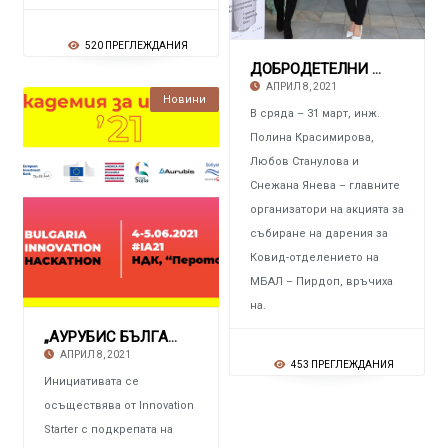
520 ПРЕГЛЕЖДАНИЯ
ДОБРОДЕТЕЛНИ И БЛАГОРОДНИ ХОРА Помогнаха на
АПРИЛ 8, 2021
Новини
В сряда – 31 март, инж.
Полина Красимирова,
Любов Станулова и
Снежана Янева – главните
организатори на акцията за
събиране на дарения за
Ковид-отделението на
МБАЛ – Пирдоп, връчиха
на.
„АУРУБИС БЪЛГАРИЯ“ Започва „Академия за инов
АПРИЛ 8, 2021
453 ПРЕГЛЕЖДАНИЯ
Инициативата се
осъществява от Innovation
Starter с подкрепата на