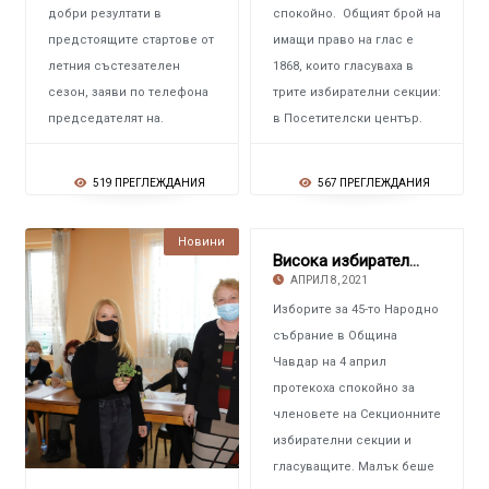
добри резултати в
спокойно. Общият брой на
предстоящите стартове от
имащи право на глас е
летния състезателен
1868, които гласуваха в
сезон, заяви по телефона
трите избирателни секции:
председателят на.
в Посетителски център.
519 ПРЕГЛЕЖДАНИЯ
567 ПРЕГЛЕЖДАНИЯ
Новини
Висока избирателна активност в Чавдар
АПРИЛ 8, 2021
Изборите за 45-то Народно
събрание в Община
Чавдар на 4 април
протекоха спокойно за
членовете на Секционните
избирателни секции и
гласуващите. Малък беше