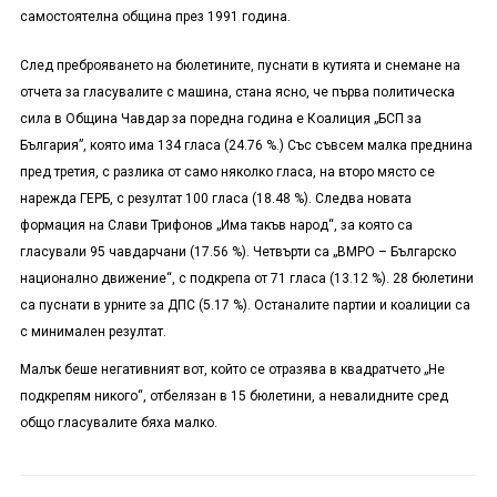
самостоятелна община през 1991 година.
След преброяването на бюлетините, пуснати в кутията и снемане на
отчета за гласувалите с машина, стана ясно, че първа политическа
сила в Община Чавдар за поредна година е Коалиция „БСП за
България”, която има 134 гласа (24.76 %.) Със съвсем малка преднина
пред третия, с разлика от само няколко гласа, на второ място се
нарежда ГЕРБ, с резултат 100 гласа (18.48 %). Следва новата
формация на Слави Трифонов „Има такъв народ“, за която са
гласували 95 чавдарчани (17.56 %). Четвърти са „ВМРО
–
Българско
национално движение“, с подкрепа от 71 гласа (13.12 %). 28 бюлетини
са пуснати в урните за ДПС (5.17 %). Останалите партии и коалиции са
с минимален резултат.
Малък беше негативния
т
вот, който се отразява в квадратчето „Не
подкрепям никого“, отбелязан в 15 бюлетини, а невалидните сред
общо гласувалите бяха малко.