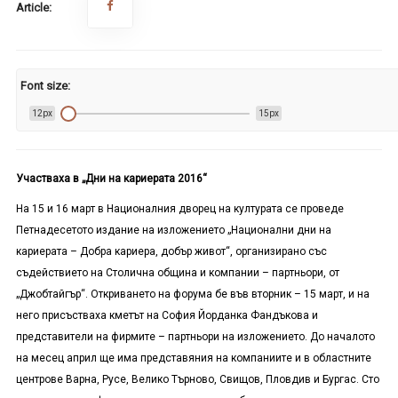
Article:
Font size:
12px
15px
Участваха в „Дни на кариерата 2016“
На 15 и 16 март в Националния дворец на културата се проведе
Петнадесетото издание на изложението „Национални дни на
кариерата – Добра кариера, добър живот“, организирано със
съдействието на Столична община и компании – партньори, от
„Джобтайгър“. Откриването на форума бе във вторник – 15 март, и на
него присъстваха кметът на София Йорданка Фандъкова и
представители на фирмите – партньори на изложението. До началото
на месец април ще има представяния на компаниите и в областните
центрове Варна, Русе, Велико Търново, Свищов, Пловдив и Бургас. Сто