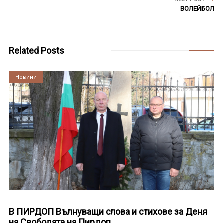
ВОЛЕЙБОЛ
Related Posts
Култура
Новини
В ПИРДОП Вълнуващи слова и стихове за Деня
на Свободата на Пирдоп