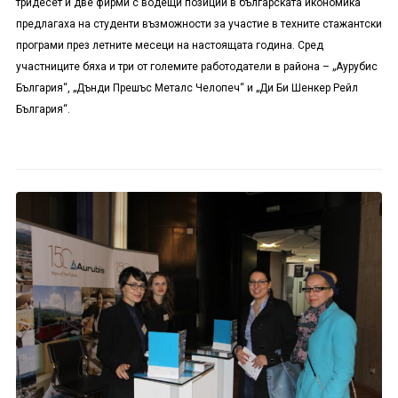
тридесет и две фирми с водещи позиции в българската икономика
предлагаха на студенти възможности за участие в техните стажантски
програми през летните месеци на настоящата година. Сред
участниците бяха и три от големите работодатели в района – „Аурубис
България“, „Дънди Прешъс Металс Челопеч“ и „Ди Би Шенкер Рейл
България“.